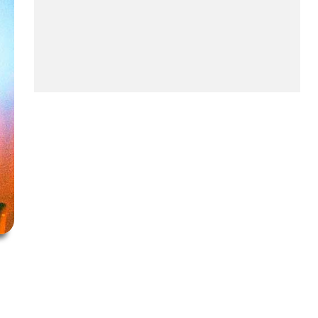
Governo do Distrito Federal
(GDF) conseguiu transformar a
si...