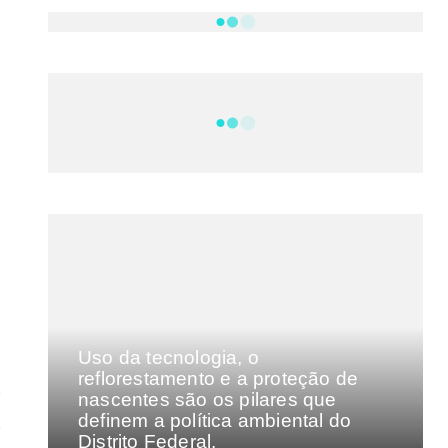
NOTÍCIAS
DF
CULTURA E MÚSICA
FILMES E SÉRIES
GEEK
SHOWS
MAIS VISTAS DA SEMANA
Uso da tecnologia, o
reflorestamento e a proteção de
nascentes são os pilares que
definem a política ambiental do
Distrito Federal.