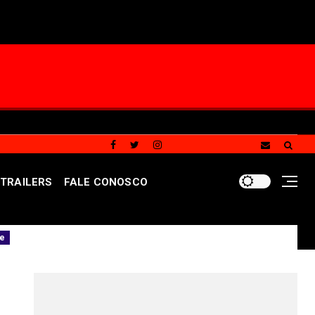
TRAILERS
FALE CONOSCO
tamento menos invasivo para obstruções nas artérias do 
REDES SOCIAIS DO PORTAL