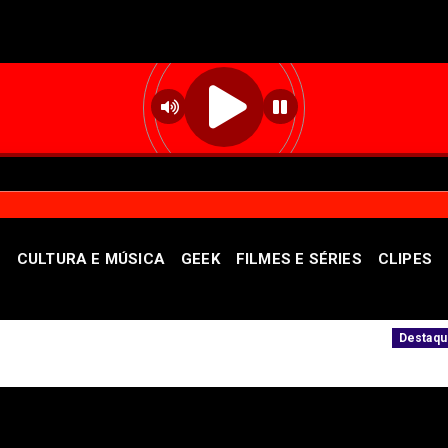
S
CULTURA E MÚSICA
GEEK
FILMES E SÉRIES
CLIPES
ta sexta-feira (7)
Ampliada oferta de tra
Destaque