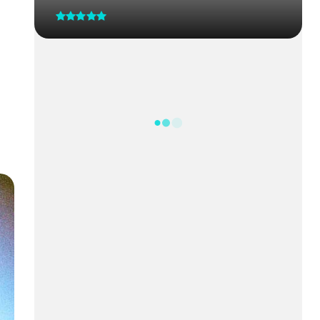
UBS 2 do Guará recebe ação de
saúde do homem nesta terça-
fei...
CRM-MG discute segurança de
médicos após caso de agressão
em...
Processo Seletivo IgesDF