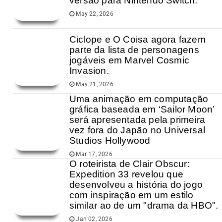
versão para Nintendo Switch.
May 22, 2026
Ciclope e O Coisa agora fazem
parte da lista de personagens
jogáveis em Marvel Cosmic
Invasion.
May 21, 2026
Uma animação em computação
gráfica baseada em ‘Sailor Moon’
será apresentada pela primeira
vez fora do Japão no Universal
Studios Hollywood
Mar 17, 2026
O roteirista de Clair Obscur:
Expedition 33 revelou que
desenvolveu a história do jogo
com inspiração em um estilo
similar ao de um "drama da HBO".
Jan 02, 2026