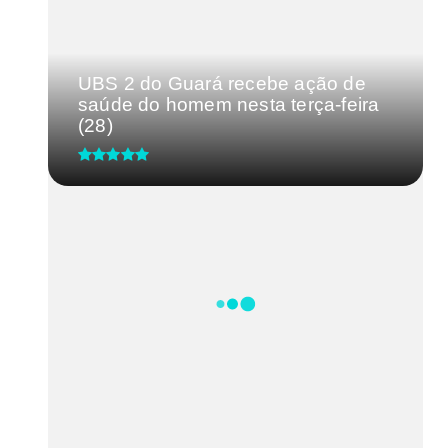
UBS 2 do Guará recebe ação de
saúde do homem nesta terça-feira
(28)
CRM-MG discute segurança de
médicos após caso de agressão
em...
Processo Seletivo IgesDF