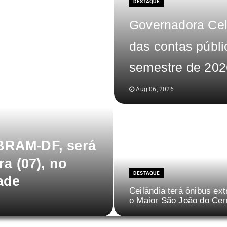
DESTAQUE
Governadora Cel
das contas públi
semestre de 2026
Aug 06, 2026
BRAM-DF, será
ra (07), no
DESTAQUE
ade
Ceilândia terá ônibus ext
o Maior São João do Cer