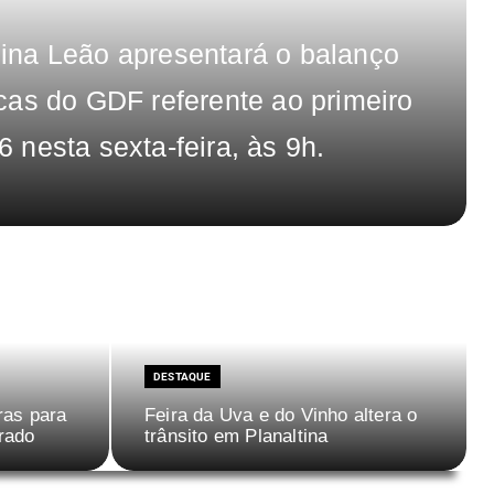
ina Leão apresentará o balanço
cas do GDF referente ao primeiro
 nesta sexta-feira, às 9h.
DESTAQUE
ras para
Feira da Uva e do Vinho altera o
rado
trânsito em Planaltina