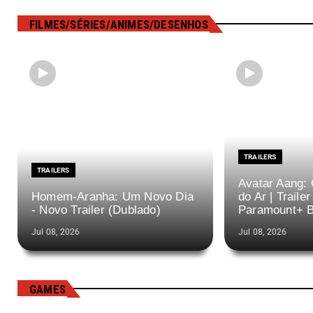
FILMES/SÉRIES/ANIMES/DESENHOS
TRAILERS
TRAILERS
Avatar Aang: 
Homem-Aranha: Um Novo Dia
do Ar | Trailer 
- Novo Trailer (Dublado)
Paramount+ B
Jul 08, 2026
Jul 08, 2026
GAMES