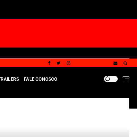
TRAILERS
FALE CONOSCO
ado a crianças e adolescentes vítimas de violência sexual n