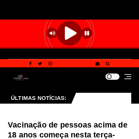
nho
ÚLTIMAS NOTÍCIAS:
STF autoriza buscas em nova fase da
Destaque
Vacinação de pessoas acima de
18 anos começa nesta terça-