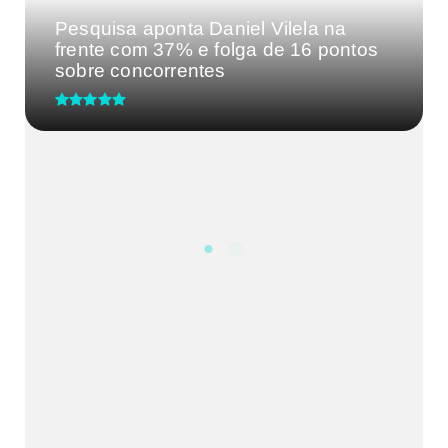
Pesquisa aponta Daniel Vilela na
frente com 37% e folga de 16 pontos
sobre concorrentes
Distrito Federal precisa de uma
liderança forte: Celina Leão...
Agências do trabalhador encerram a
semana com 676 oportunida...
Mudanças após os 40 anos podem