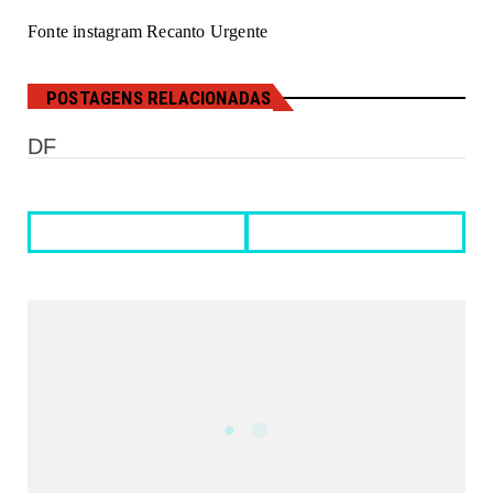
Fonte instagram Recanto Urgente
POSTAGENS RELACIONADAS
DF
REDES SOCIAIS DO PORTAL
2340
Fans
5212
Followers
521
Followers