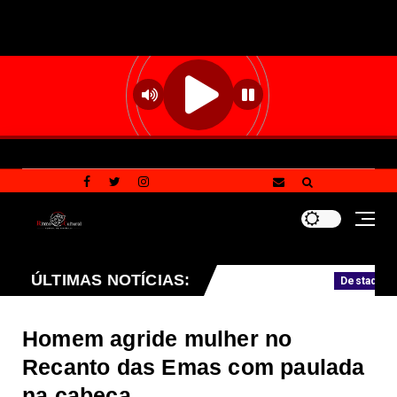
mil vagas nas agências do trabalhador
ÚLTIMAS NOTÍCIAS:
Gu
Destaque
Homem agride mulher no
Recanto das Emas com paulada
na cabeça