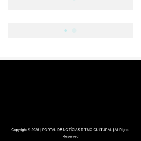
DF
CULTURA E MÚSICA
FILMES E SÉRIES
GEEK
SHOWS
MAIS VISTAS DA SEMANA
Copyright ©
2026 | PORTAL DE NOTÍCIAS RITMO CULTURAL | All Rights
Reserved