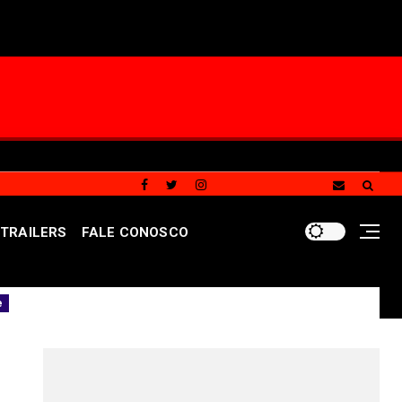
TRAILERS
FALE CONOSCO
 com mais de mil vagas nas agências do trabalhador
REDES SOCIAIS DO PORTAL