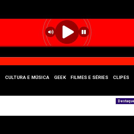
S
CULTURA E MÚSICA
GEEK
FILMES E SÉRIES
CLIPES
saiba como denunciar
Semana termina no DF
Destaque