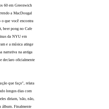
nos 60 em Greenwich
orrendo a MacDougal
o o que você encontra
t, beer pong no Cafe
squinas da NYU em
vam e a música atinge
 narrativa na antiga
e declaro oficialmente
ução que faço", relata
ando longos dias com
les diriam, 'não, não,
eu álbum. Finalmente