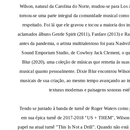
Wilson, natural da Carolina do Norte, mudou-se para Los 
tornou-se uma parte integral da comunidade musical como 
respeitado. Foi lá que ele gravou e tocou a maioria dos 
aclamados álbuns
Gentle Spirit
(2011),
Fanfare
(2013) e
Ra
antes da pandemia, o artista multitalentoso foi para Nashvi
Sound Emporium Studio, de Cowboy Jack Clement, o qu
Blur
(2020), uma coleção de músicas que remetia às suas 
musical quanto pessoalmente.
Dixie Blur
encontrou Wilson
musicais de sua criação, ao mesmo tempo avançando ao i
texturas modernas e paisagens sonoras esté
Tendo se juntado à banda de turnê de Roger Waters como gu
em sua épica turnê de 2017-2018 "US + THEM", Wilson
papel na atual turnê "This Is Not a Drill". Quando não est