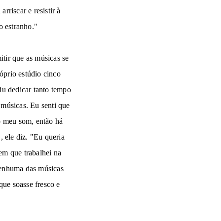
rriscar e resistir à
o estranho."
tir que as músicas se
óprio estúdio cinco
iu dedicar tanto tempo
 músicas. Eu senti que
o meu som, então há
, ele diz. "Eu queria
em que trabalhei na
nenhuma das músicas
ue soasse fresco e