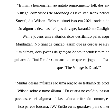
"É minha homenagem ao antigo renascimento folk dos a
Village, com visões de Moondog e Dave Van Ronk perc
Street", diz Wilson. "Mas eu situei isso em 2021, onde tud
são algumas dezenas de lojas de vape, karaokê no Gasligh
Wah e jovens universitários ricos desfilando pelas e
Manhattan. No final da canção, assim que as cordas se ele
um clímax, dois jovens da geração Zoom incendeiam minha
guitarra de Jimi Hendrix, momento em que eu jogo a toalha 
que "The Village is Dead.’”
"Muitas dessas músicas são uma reação ao trabalho de prod
Wilson sobre o novo álbum. "Eu estaria no estúdio, pass
pessoas, e teria algumas ideias malucas e fora do comum, e e
isso parece loucura, JW.' Então eu as guardava para o m