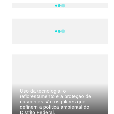
NOTÍCIAS
DF
CULTURA E MÚSICA
FILMES E SÉRIES
GEEK
SHOWS
MAIS VISTAS DA SEMANA
Uso da tecnologia, o
reflorestamento e a proteção de
nascentes são os pilares que
definem a política ambiental do
Distrito Federal.