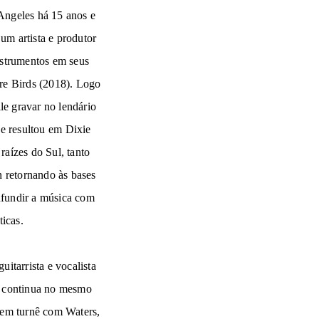
Angeles há 15 anos e
um artista e produtor
instrumentos em seus
re Birds
(2018). Logo
lle gravar no lendário
e resultou em
Dixie
raízes do Sul, tanto
 retornando às bases
nfundir a música com
ticas.
itarrista e vocalista
 continua no mesmo
á em turnê com Waters,