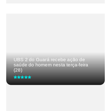
MAIS VISTAS DA SEMANA
UBS 2 do Guará recebe ação de
saúde do homem nesta terça-feira
(28)
CRM-MG discute segurança de
médicos após caso de agressão
em...