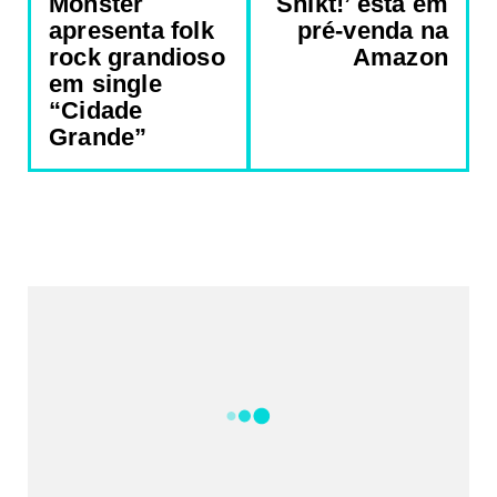
Monster
Snikt!’ está em
apresenta folk
pré-venda na
rock grandioso
Amazon
em single
“Cidade
Grande”
REDES SOCIAIS DO PORTAL
2340
Fans
5212
Followers
521
Followers