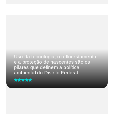
DF
CULTURA E MÚSICA
FILMES E SÉRIES
GEEK
SHOWS
MAIS VISTAS DA SEMANA
Uso da tecnologia, o reflorestamento
e a proteção de nascentes são os
pilares que definem a política
ambiental do Distrito Federal.
UBS 2 do Guará recebe ação de
saúde do homem nesta terça-fei...