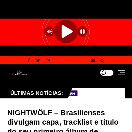
úde do DF
ÚLTIMAS NOTÍCIAS:
Novos Zebrinhas começam a circ
Destaque
NIGHTWÖLF – Brasilienses
divulgam capa, tracklist e título
do seu primeiro álbum de