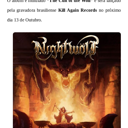
O álbum é intitulado
“The Cult of the Wolf”
e será lançado
pela gravadora brasiliense
Kill Again Records
no próximo
dia 13 de Outubro.