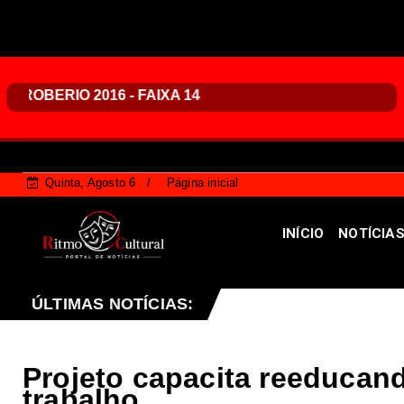
Quinta, Agosto 6
Página inicial
INÍCIO
NOTÍCIA
Planaltina terá reforço de ônibus para a 6ª Feira Nacion
ÚLTIMAS NOTÍCIAS:
Projeto capacita reeducan
trabalho