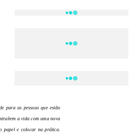
NOTÍCIAS
o
DF
CULTURA E MÚSICA
FILMES E SÉRIES
GEEK
SHOWS
MAIS VISTAS DA SEMANA
e para as pessoas que estão
nstruírem a vida com uma nova
do papel e colocar na prática.