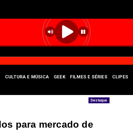
S
CULTURA E MÚSICA
GEEK
FILMES E SÉRIES
CLIPES
al da Uva e do Vinho
STF autoriza buscas
Destaque
dos para mercado de