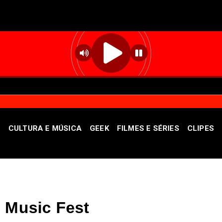
S
CULTURA E MÚSICA
GEEK
FILMES E SÉRIES
CLIPES
is dúvidas sobre a imunização no DF
"As s
Destaque
e Music Fest