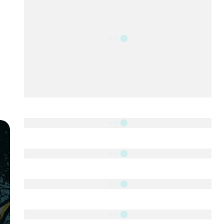
2340
Fans
5212
Followers
521
Followers
Followers