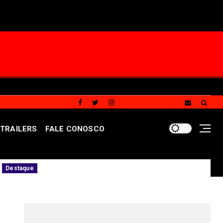
TRAILERS
FALE CONOSCO
atélites têm voz": Carlos Dalvan mobiliza apoiadores em g
REDES SOCIAIS DO PORTAL