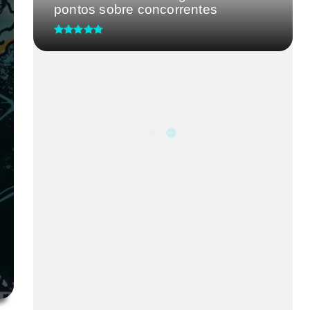
pontos sobre concorrentes
Distrito Federal precisa de uma
liderança forte: Celina Leão...
Agências do trabalhador
encerram a semana com 676
oportunida...
Mudanças após os 40 anos
podem afetar a qualidade de vida
da...