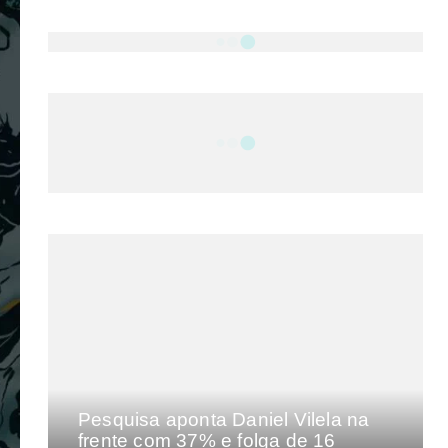
NOTÍCIAS
DF
CULTURA E MÚSICA
FILMES E SÉRIES
GEEK
SHOWS
MAIS VISTAS DA SEMANA
Pesquisa aponta Daniel Vilela na
frente com 37% e folga de 16