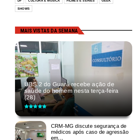
DF
CULTURA E MÚSICA
FILMES E SÉRIES
GEEK
SHOWS
MAIS VISTAS DA SEMANA
UBS 2 do Guará recebe ação de
saúde do homem nesta terça-feira
(28)
CRM-MG discute segurança de
médicos após caso de agressão
em...