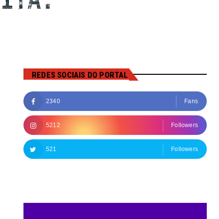
REDES SOCIAIS DO PORTAL
2340
Fans
5212
Followers
521
Followers
Followers