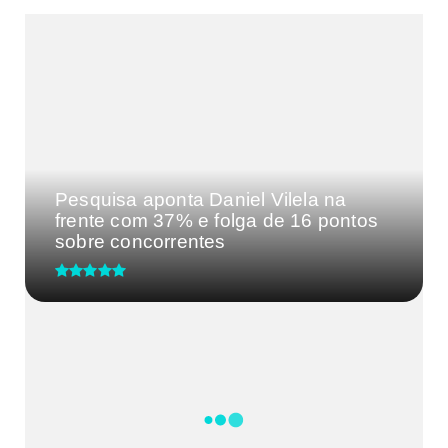
MAIS VISTAS DA SEMANA
Pesquisa aponta Daniel Vilela na
frente com 37% e folga de 16 pontos
sobre concorrentes
Distrito Federal precisa de uma
liderança forte: Celina Leão...