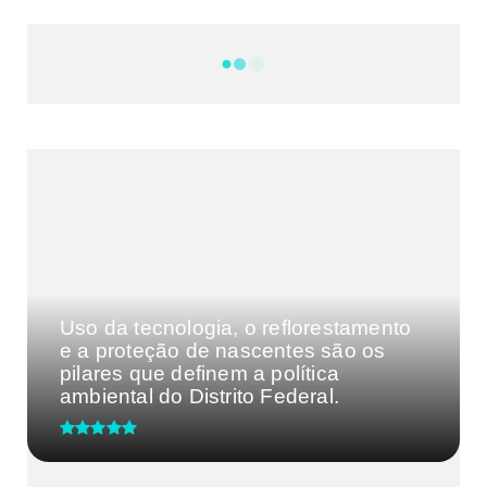
NOTÍCIAS
DF
CULTURA E MÚSICA
FILMES E SÉRIES
GEEK
SHOWS
MAIS VISTAS DA SEMANA
Uso da tecnologia, o reflorestamento
e a proteção de nascentes são os
pilares que definem a política
ambiental do Distrito Federal.