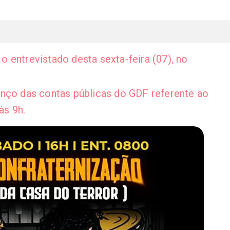
 entrevistado desta sexta-feira (07), no
anço das contas públicas do GDF referente ao
às 9h.