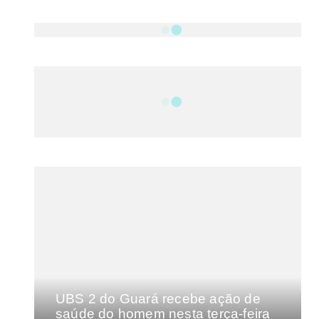
NOTÍCIAS
DF
CULTURA E MÚSICA
FILMES E SÉRIES
GEEK
SHOWS
MAIS VISTAS DA SEMANA
UBS 2 do Guará recebe ação de
saúde do homem nesta terça-feira