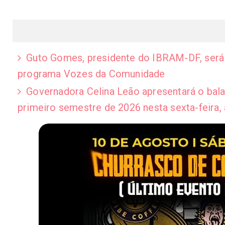
Guto Gomes, presidente do IBRAM-DF, será o
programa Vozes da Comunidade
Governadora Celina Leão apresentará o bal
primeiro semestre de 2026 nesta sexta-feira, 