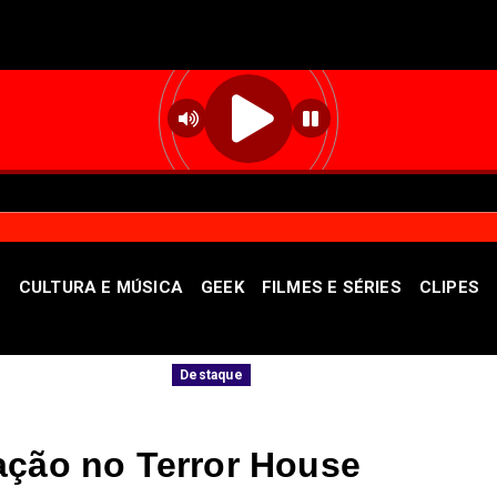
S
CULTURA E MÚSICA
GEEK
FILMES E SÉRIES
CLIPES
de
Governadora Celina Leão apresentará o b
Destaque
ação no Terror House