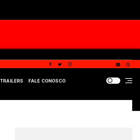
TRAILERS
FALE CONOSCO
alanço das contas públicas do GDF referente ao primeiro
REDES SOCIAIS DO PORTAL