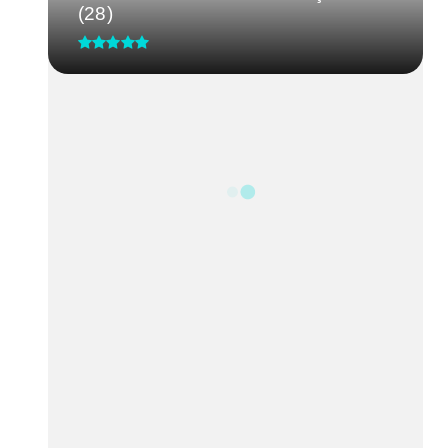
(28)
CRM-MG discute segurança de
médicos após caso de agressão
em...
Processo Seletivo IgesDF
Feira da Uva e do Vinho altera o
trânsito em Planaltina