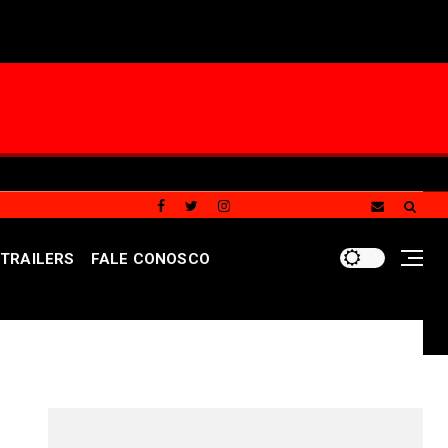
TRAILERS
FALE CONOSCO
 balanço das contas públicas do GDF referente ao primei
REDES SOCIAIS DO PORTAL