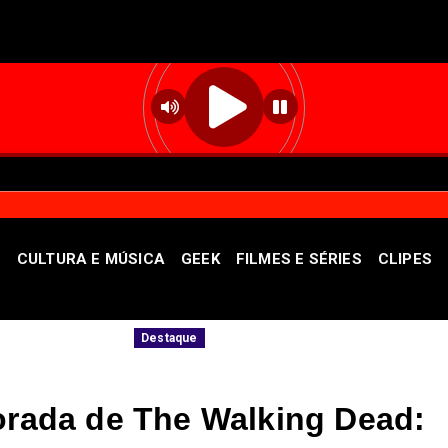
S
CULTURA E MÚSICA
GEEK
FILMES E SÉRIES
CLIPES
ade
Governadora Celina Leão apresentará o
Destaque
porada de The Walking Dead: