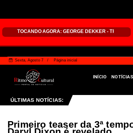
Sexta, Agosto 7
Página inicial
INÍCIO
NOTÍCIA
do desta sexta-feira (07), no programa Vozes da Comunid
ÚLTIMAS NOTÍCIAS:
Primeiro teaser da 3ª tem
Daryl Dixon é revelado