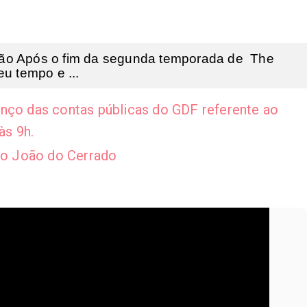
ção Após o fim da segunda temporada de The
u tempo e ...
anço das contas públicas do GDF referente ao
às 9h.
São João do Cerrado