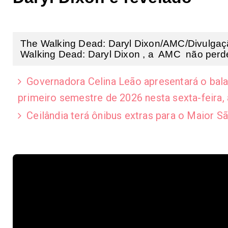
The Walking Dead: Daryl Dixon/AMC/Divulga
Walking Dead: Daryl Dixon , a AMC não perde
Governadora Celina Leão apresentará o bal
primeiro semestre de 2026 nesta sexta-feira, 
Ceilândia terá ônibus extras para o Maior 