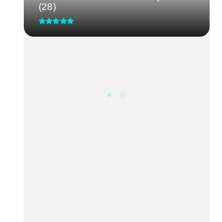
(28)
CRM-MG discute segurança de
médicos após caso de agressão
em...
Processo Seletivo IgesDF
Feira da Uva e do Vinho altera o
trânsito em Planaltina