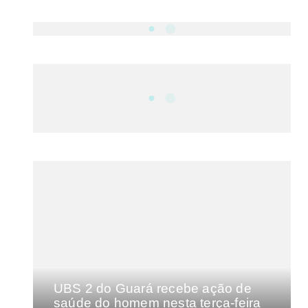
NOTÍCIAS
DF
CULTURA E MÚSICA
FILMES E SÉRIES
GEEK
SHOWS
MAIS VISTAS DA SEMANA
UBS 2 do Guará recebe ação de
saúde do homem nesta terça-feira