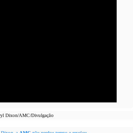
ryl Dixon/AMC/Divulgação
 Dixon
, a
AMC
não perdeu tempo e revelou