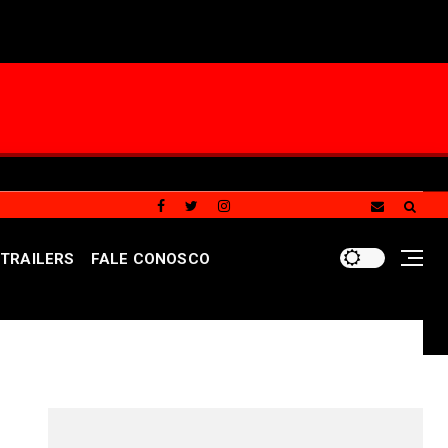
TRAILERS
FALE CONOSCO
oriza buscas em nova fase da Operação Sem Desconto
REDES SOCIAIS DO PORTAL