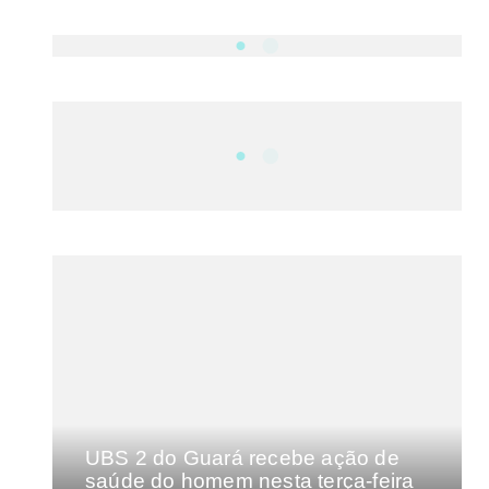
NOTÍCIAS
DF
CULTURA E MÚSICA
FILMES E SÉRIES
GEEK
SHOWS
MAIS VISTAS DA SEMANA
UBS 2 do Guará recebe ação de
saúde do homem nesta terça-feira