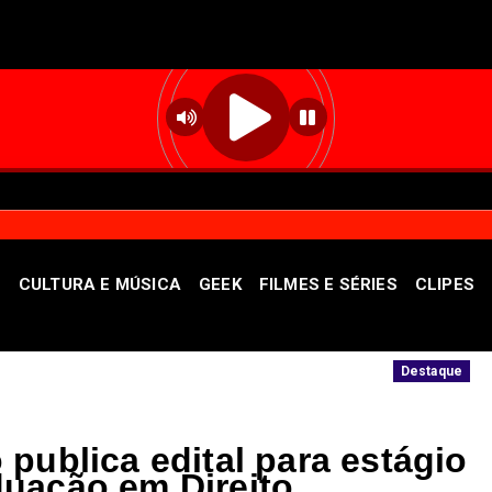
S
CULTURA E MÚSICA
GEEK
FILMES E SÉRIES
CLIPES
 Feira Nacional da Uva e do Vinho
STF aut
Destaque
publica edital para estágio
uação em Direito