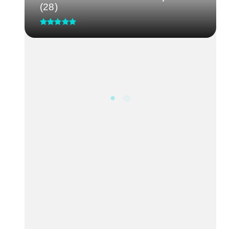
(28)
CRM-MG discute segurança de
médicos após caso de agressão
em...
Processo Seletivo IgesDF
Ação de acolhimento à população
em situação de rua ocorre no...