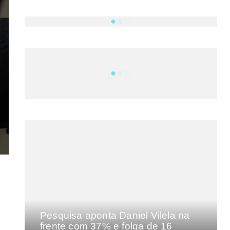
NOTÍCIAS
DF
CULTURA E MÚSICA
FILMES E SÉRIES
GEEK
SHOWS
MAIS VISTAS DA SEMANA
Pesquisa aponta Daniel Vilela na
frente com 37% e folga de 16