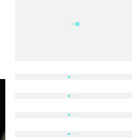
2340
Fans
5212
Followers
521
Followers
Followers