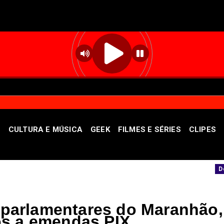
S
CULTURA E MÚSICA
GEEK
FILMES E SÉRIES
CLIPES
úvidas sobre a imunização no DF
"As satél
Destaque
a parlamentares do Maranhão,
s a emendas PIX.