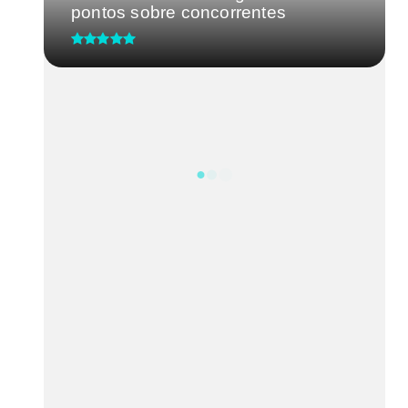
pontos sobre concorrentes
Distrito Federal precisa de uma
liderança forte: Celina Leão...
Agências do trabalhador
encerram a semana com 676
oportunida...
o
Mudanças após os 40 anos
podem afetar a qualidade de vida
da...