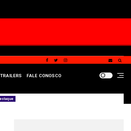
TRAILERS
FALE CONOSCO
ites têm voz": Carlos Dalvan mobiliza apoiadores em grand
REDES SOCIAIS DO PORTAL