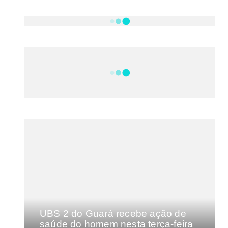
NOTÍCIAS
DF
CULTURA E MÚSICA
FILMES E SÉRIES
GEEK
SHOWS
MAIS VISTAS DA SEMANA
UBS 2 do Guará recebe ação de
saúde do homem nesta terça-feira