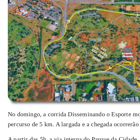
No domingo, a corrida Disseminando o Esporte mo
percurso de 5 km. A largada e a chegada ocorrerão
A partir das 5h, a via interna do Parque da Cidade,