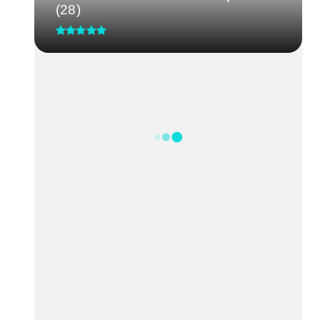
(28)
CRM-MG discute segurança de
médicos após caso de agressão
em...
Processo Seletivo IgesDF
Pesquisa aponta Daniel Vilela na
frente com 37% e folga de 1...