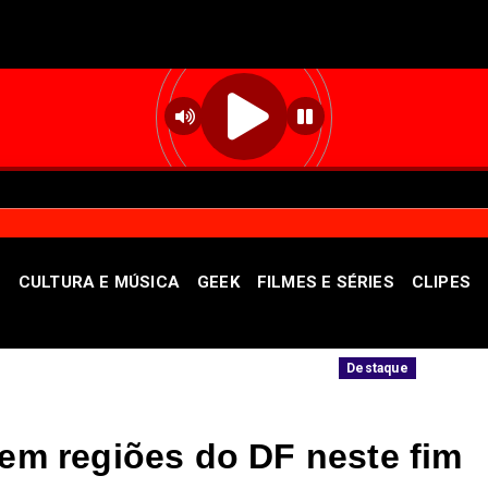
S
CULTURA E MÚSICA
GEEK
FILMES E SÉRIES
CLIPES
STF autoriza buscas em nova fase da O
Destaque
 em regiões do DF neste fim