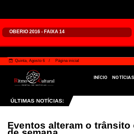
Quinta, Agosto 6
Página inicial
INÍCIO
NOTÍCIA
forço de ônibus para a 6ª Feira Nacional da Uva e do Vinho
ÚLTIMAS NOTÍCIAS:
Eventos alteram o trânsito
de semana