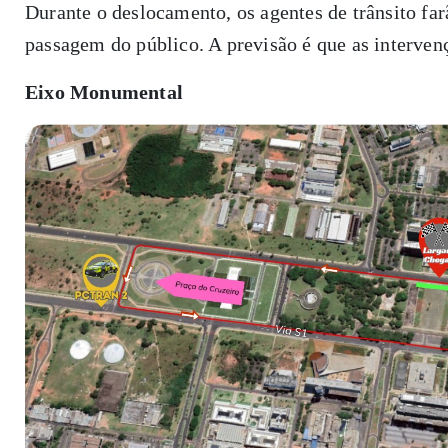
Durante o deslocamento, os agentes de trânsito farã
passagem do público. A previsão é que as interven
Eixo Monumental