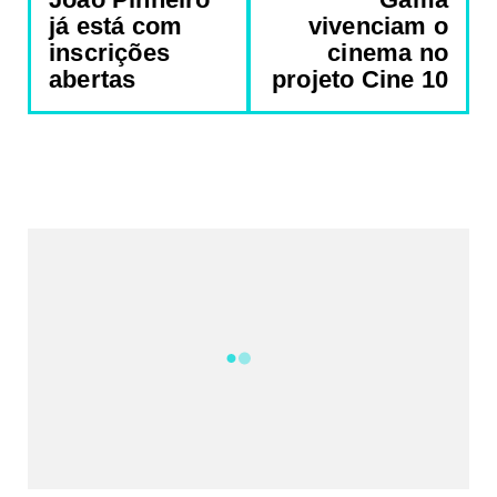
já está com
vivenciam o
inscrições
cinema no
abertas
projeto Cine 10
REDES SOCIAIS DO PORTAL
2340
Fans
5212
Followers
521
Followers
Followers