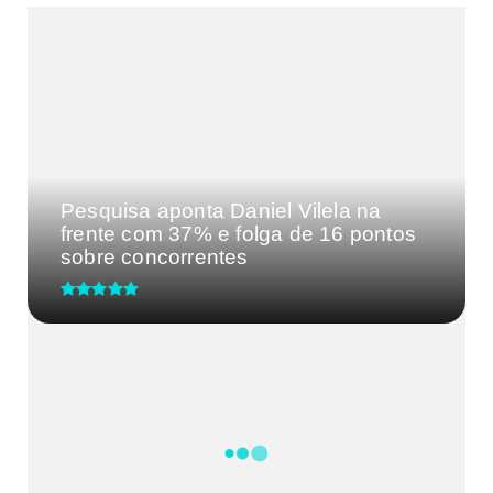
MAIS VISTAS DA SEMANA
Pesquisa aponta Daniel Vilela na
frente com 37% e folga de 16 pontos
sobre concorrentes
Distrito Federal precisa de uma
liderança forte: Celina Leão...