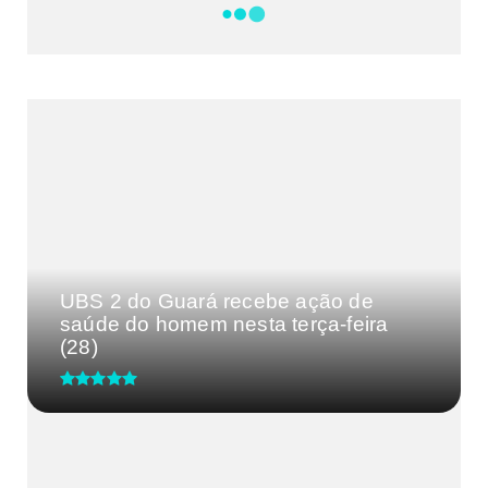
DF
CULTURA E MÚSICA
FILMES E SÉRIES
GEEK
SHOWS
MAIS VISTAS DA SEMANA
UBS 2 do Guará recebe ação de
saúde do homem nesta terça-feira
(28)
CRM-MG discute segurança de
médicos após caso de agressão