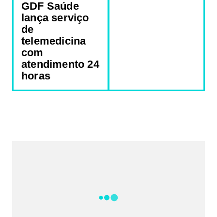
GDF Saúde
lança serviço
de
telemedicina
com
atendimento 24
horas
REDES SOCIAIS DO PORTAL
2340
Fans
5212
Followers