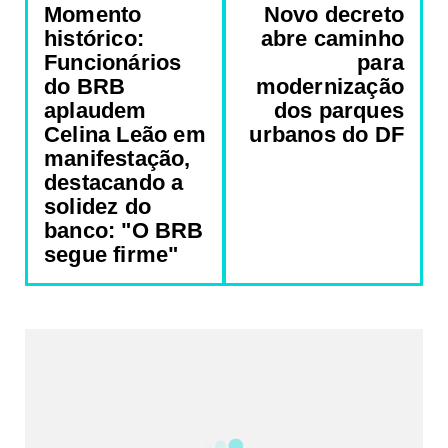
Momento
Novo decreto
histórico:
abre caminho
Funcionários
para
do BRB
modernização
aplaudem
dos parques
Celina Leão em
urbanos do DF
manifestação,
destacando a
solidez do
banco: "O BRB
segue firme"
REDES SOCIAIS DO PORTAL
2340
Fans
5212
Followers