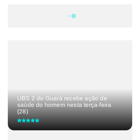
NOTÍCIAS
DF
CULTURA E MÚSICA
FILMES E SÉRIES
GEEK
SHOWS
MAIS VISTAS DA SEMANA
UBS 2 do Guará recebe ação de
saúde do homem nesta terça-feira
(28)