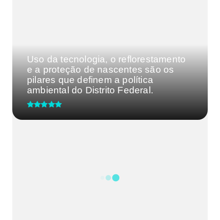
Uso da tecnologia, o reflorestamento
e a proteção de nascentes são os
pilares que definem a política
ambiental do Distrito Federal.
UBS 2 do Guará recebe ação de
saúde do homem nesta terça-fei...
CRM-MG discute segurança de
médicos após caso de agressão
em...