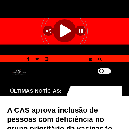
do
ÚLTIMAS NOTÍCIAS:
Atenção! Golpistas estão cobrando por proc
DF
A CAS aprova inclusão de
pessoas com deficiência no
grupo prioritário da vacinação