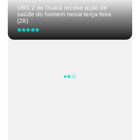
UBS 2 do Guará recebe ação de
saúde do homem nesta terça-feira
(28)
CRM-MG discute segurança de
médicos após caso de agressão
em...
Processo Seletivo IgesDF
Feira da Uva e do Vinho altera o