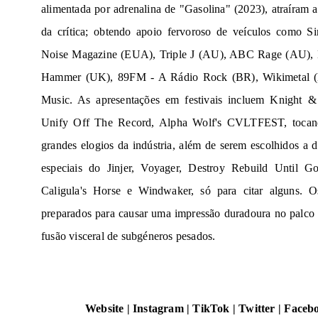
alimentada por adrenalina de "Gasolina" (2023), atraíram a
da crítica; obtendo apoio fervoroso de veículos como
Noise Magazine (EUA), Triple J (AU), ABC Rage (AU), 
Hammer (UK), 89FM - A Rádio Rock (BR), Wikimetal (B
Music. As apresentações em festivais incluem Knight &
Unify Off The Record, Alpha Wolf's CVLTFEST, toca
grandes elogios da indústria, além de serem escolhidos a
especiais do Jinjer, Voyager, Destroy Rebuild Until
Caligula's Horse e Windwaker, só para citar alguns. Os
preparados para causar uma impressão duradoura no palco 
fusão visceral de subgéneros pesados.
Website
|
Instagram
|
TikTok
|
Twitter
|
Faceb