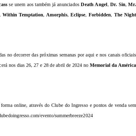
cass
se unem aos também já anunciados
Death Angel
,
Dr. Sin
,
Mr
,
Within Temptation
,
Amorphis
,
Eclipse
,
Forbidden
,
The Nigh
as no decorrer das próximas semanas por aqui e nos canais oficiais
erá nos dias 26, 27 e 28 de abril de 2024 no
Memorial da Améric
e forma online, através do Clube do Ingresso e pontos de venda sem
clubedoingresso.com/evento/summerbreeze2024