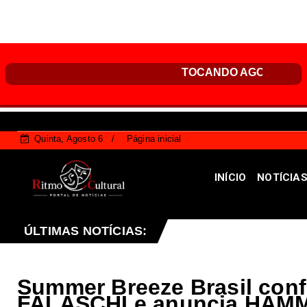
Quinta, Agosto 6
Página inicial
INÍCIO
NOTÍCIA
Campanha Multivacinação 2026: confira as principais
ÚLTIMAS NOTÍCIAS:
ue
Summer Breeze Brasil co
FALASCHI e anuncia HAM