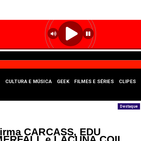
S
CULTURA E MÚSICA
GEEK
FILMES E SÉRIES
CLIPES
 dúvidas sobre a imunização no DF
"As sat
Destaque
nfirma CARCASS, EDU
MERFALL e LACUNA COIL