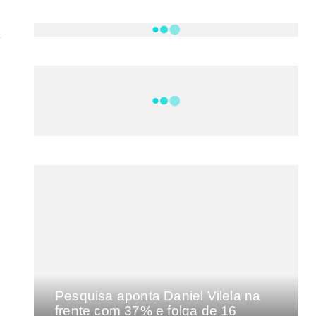
.
t
NOTÍCIAS
DF
CULTURA E MÚSICA
FILMES E SÉRIES
GEEK
SHOWS
a
MAIS VISTAS DA SEMANA
Pesquisa aponta Daniel Vilela na
frente com 37% e folga de 16