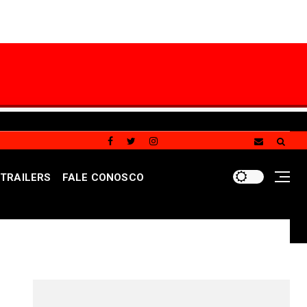
TRAILERS
FALE CONOSCO
élites têm voz": Carlos Dalvan mobiliza apoiadores em gra
REDES SOCIAIS DO PORTAL