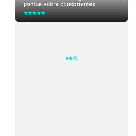
pontos sobre concorrentes
Distrito Federal precisa de uma
liderança forte: Celina Leão...
Agências do trabalhador
encerram a semana com 676
oportunida...
Mudanças após os 40 anos
podem afetar a qualidade de vida
da...