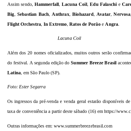
Assim sendo,
Hammerfall
,
Lacuna Coil
,
Edu Falaschi
e
Car
Big
,
Sebastian Bach
,
Anthrax
,
Biohazard
,
Avatar
,
Nervosa
Flight Orchestra
,
In Extremo
,
Ratos de Porão
e
Angra
.
Lacuna Coil
Além dos 20 nomes oficializados, muitos outros serão confirmad
do festival. A segunda edição do
Summer Breeze Brasil
acontec
Latina
, em São Paulo (SP).
Foto: Ester Segarra
Os ingressos da pré-venda e venda geral estarão disponíveis d
taxa de conveniência a partir deste sábado (16) em
https://www.
Outras informações em:
www.summerbreezebrasil.com