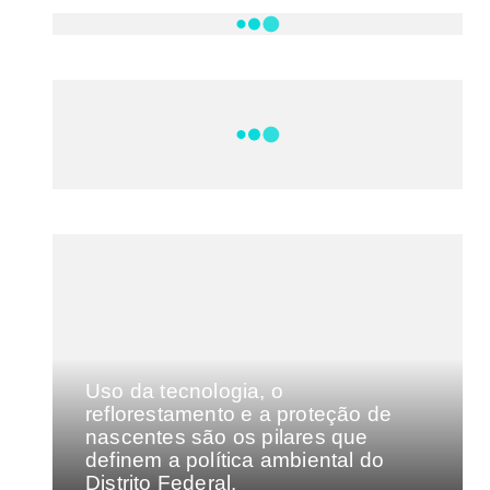
NOTÍCIAS
DF
CULTURA E MÚSICA
FILMES E SÉRIES
GEEK
SHOWS
MAIS VISTAS DA SEMANA
Uso da tecnologia, o
reflorestamento e a proteção de
nascentes são os pilares que
definem a política ambiental do
Distrito Federal.