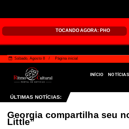
Sábado, Agosto 8
Página inicial
INÍCIO
NOTÍCIA
judar a combater vandalismo em paradas de ônibus: sai
ÚLTIMAS NOTÍCIAS:
Georgia compartilha seu n
Little”