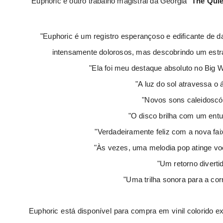
"Euphoric é outro trabalho magistral da Georgia"
The Quie
"Euphoric é um registro esperançoso e edificante de d
intensamente dolorosos, mas descobrindo um estra
"Ela foi meu destaque absoluto no Big 
"A luz do sol atravessa o
"Novos sons caleidosc
"O disco brilha com um entu
"Verdadeiramente feliz com a nova fai
"Às vezes, uma melodia pop atinge vo
"Um retorno divertid
"Uma trilha sonora para a cor
Euphoric
está disponível para compra em vinil colorido e