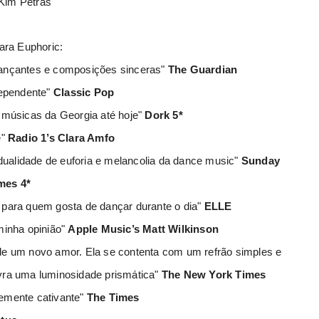
Kim Petras
para
Euphoric
:
dançantes e composições sinceras"
The Guardian
ependente"
Classic Pop
 músicas da Georgia até hoje"
Dork 5*
"
Radio 1’s Clara Amfo
 dualidade de euforia e melancolia da dance music"
Sunday
mes 4*
 para quem gosta de dançar durante o dia"
ELLE
inha opinião"
Apple Music’s Matt Wilkinson
 de um novo amor. Ela se contenta com um refrão simples e
lavra uma luminosidade prismática"
The New York Times
remente cativante"
The Times