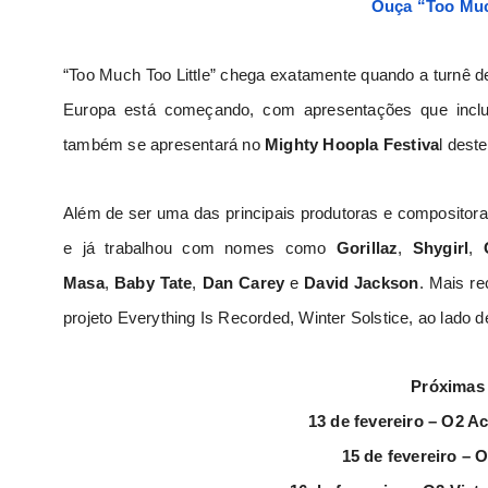
Ouça “Too Much
“Too Much Too Little” chega exatamente quando a turnê 
Europa está começando, com apresentações que inc
também se apresentará no
Mighty Hoopla Festiva
l dest
Além de ser uma das principais produtoras e compositor
e já trabalhou com nomes como
Gorillaz
,
Shygirl
,
Masa
,
Baby Tate
,
Dan Carey
e
David Jackson
. Mais r
projeto Everything Is Recorded, Winter Solstice, ao lad
Próximas 
13 de fevereiro – O2 
15 de fevereiro –