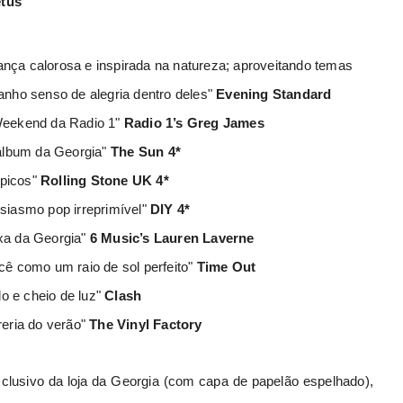
tus
ança calorosa e inspirada na natureza; aproveitando temas
nho senso de alegria dentro deles"
Evening Standard
Weekend da Radio 1"
Radio 1’s Greg James
 álbum da Georgia"
The Sun 4*
ópicos"
Rolling Stone UK 4*
siasmo pop irreprimível"
DIY 4*
xa da Georgia"
6 Music’s Lauren Laverne
cê como um raio de sol perfeito"
Time Out
o e cheio de luz"
Clash
reria do verão"
The Vinyl Factory
xclusivo da loja da Georgia (com capa de papelão espelhado),