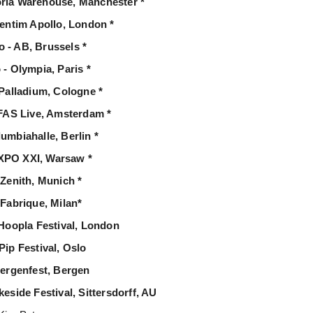
toria Warehouse, Manchester *
ventim Apollo, London *
o - AB, Brussels *
 - Olympia, Paris *
 Palladium, Cologne *
AFAS Live, Amsterdam *
umbiahalle, Berlin *
EXPO XXI, Warsaw *
 Zenith, Munich *
 Fabrique, Milan*
 Hoopla Festival, London
Pip Festival, Oslo
Bergenfest, Bergen
keside Festival, Sittersdorff, AU