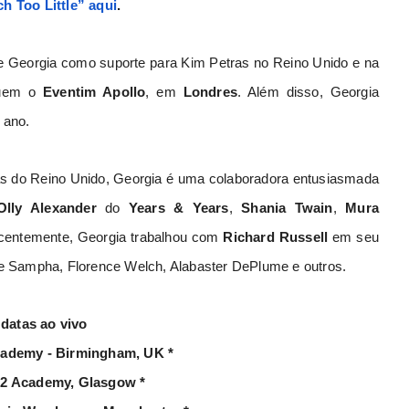
 Too Little” aqui
.
de Georgia como suporte para Kim Petras no Reino Unido e na
luem o
Eventim Apollo
, em
Londres
. Além disso, Georgia
e ano.
as do Reino Unido, Georgia é uma colaboradora entusiasmada
Olly Alexander
do
Years & Years
,
Shania Twain
,
Mura
ecentemente, Georgia trabalhou com
Richard Russell
em seu
o de Sampha, Florence Welch, Alabaster DePlume e outros.
datas ao vivo
Academy - Birmingham, UK *
 O2 Academy, Glasgow *