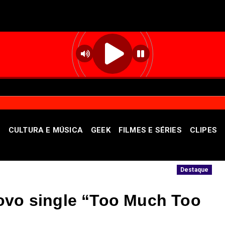
S
CULTURA E MÚSICA
GEEK
FILMES E SÉRIES
CLIPES
ba como denunciar
Semana termina no DF c
Destaque
ovo single “Too Much Too