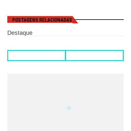
POSTAGENS RELACIONADAS
Destaque
REDES SOCIAIS DO PORTAL
2340
Fans
5212
Followers
521
Followers