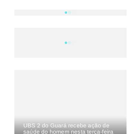
NOTÍCIAS
DF
CULTURA E MÚSICA
FILMES E SÉRIES
GEEK
SHOWS
MAIS VISTAS DA SEMANA
UBS 2 do Guará recebe ação de
saúde do homem nesta terça-feira