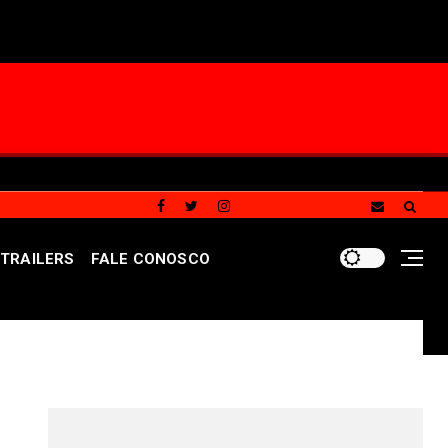
TRAILERS
FALE CONOSCO
 atendimento especializado a crianças e adolescentes vít
REDES SOCIAIS DO PORTAL