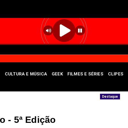
S
CULTURA E MÚSICA
GEEK
FILMES E SÉRIES
CLIPES
ontra patrimônio público
Unidade oferece
Destaque
 - 5ª Edição