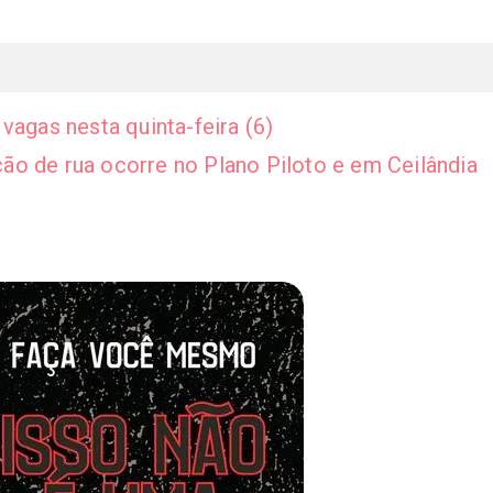
vagas nesta quinta-feira (6)
ão de rua ocorre no Plano Piloto e em Ceilândia