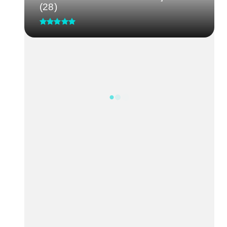
(28)
CRM-MG discute segurança de
médicos após caso de agressão
em...
Processo Seletivo IgesDF
Feira da Uva e do Vinho altera o
trânsito em Planaltina