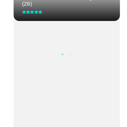
(28)
CRM-MG discute segurança de
médicos após caso de agressão
em...
Processo Seletivo IgesDF
Feira da Uva e do Vinho altera o
trânsito em Planaltina