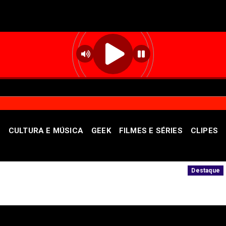
S
CULTURA E MÚSICA
GEEK
FILMES E SÉRIES
CLIPES
ismo contra patrimônio público
Unidade o
Destaque