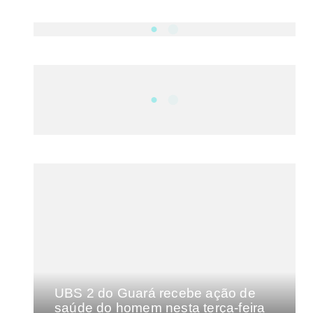
NOTÍCIAS
DF
CULTURA E MÚSICA
FILMES E SÉRIES
GEEK
SHOWS
MAIS VISTAS DA SEMANA
UBS 2 do Guará recebe ação de
saúde do homem nesta terça-feira