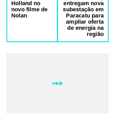
Holland no
entregam nova
novo filme de
subestação em
Nolan
Paracatu para
ampliar oferta
de energia na
região
REDES SOCIAIS DO PORTAL
2340
Fans
5212
Followers
521
Followers
Followers