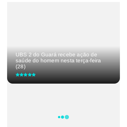
MAIS VISTAS DA SEMANA
UBS 2 do Guará recebe ação de
saúde do homem nesta terça-feira
(28)
CRM-MG discute segurança de
médicos após caso de agressão
em...