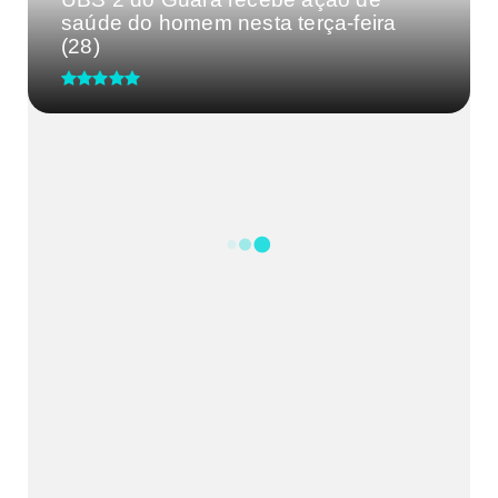
saúde do homem nesta terça-feira
(28)
CRM-MG discute segurança de
médicos após caso de agressão
em...
Processo Seletivo IgesDF
Feira da Uva e do Vinho altera o
trânsito em Planaltina