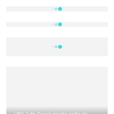
NOTÍCIAS
DF
CULTURA E MÚSICA
FILMES E SÉRIES
GEEK
SHOWS
MAIS VISTAS DA SEMANA
UBS 2 do Guará recebe ação de