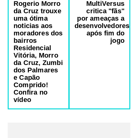
Rogerio Morro
MultiVersus
da Cruz trouxe
critica "fãs"
uma ótima
por ameaças a
noticias aos
desenvolvedores
moradores dos
após fim do
bairros
jogo
Residencial
Vitória, Morro
da Cruz, Zumbi
dos Palmares
e Capão
Comprido!
Confira no
vídeo
REDES SOCIAIS DO PORTAL