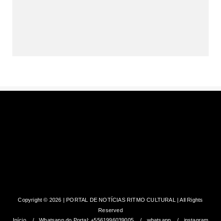
Planaltina terá reforço de ônibus
para a 6ª Feira Nacional d...
Copyright ©
2026 | PORTAL DE NOTÍCIAS RITMO CULTURAL | All Rights
Reserved
Início
Whatsapp do Portal: +5561996039005
whatsapp
instagram