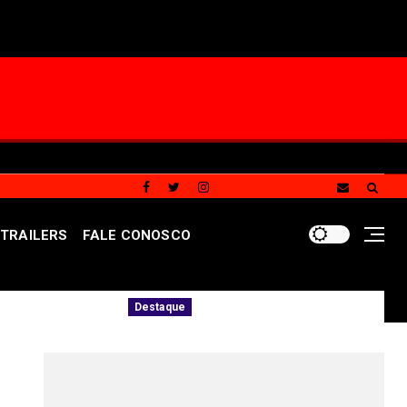
TRAILERS
FALE CONOSCO
itos
População pode ajudar a combater va
Destaque
REDES SOCIAIS DO PORTAL