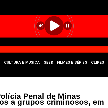
S
CULTURA E MÚSICA
GEEK
FILMES E SÉRIES
CLIPES
: contribuinte tem até 4 de setembro para regularizar déb
olícia Penal de Minas
dos a grupos criminosos, em