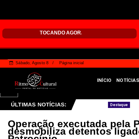
Sábado, Agosto 8
Página inicial
INÍCIO
NOTÍCIA
lterações neste fim de semana
ÚLTIMAS NOTÍCIAS:
Nota Legal
Destaque
Operação executada pela P
desmobiliza detentos liga
Patrocínio