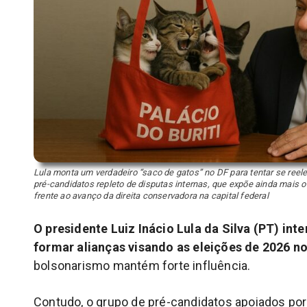
Lula monta um verdadeiro “saco de gatos” no DF para tentar se ree
pré-candidatos repleto de disputas internas, que expõe ainda mais 
frente ao avanço da direita conservadora na capital federal
O presidente Luiz Inácio Lula da Silva (PT) int
formar alianças visando as eleições de 2026 no
bolsonarismo mantém forte influência.
Contudo, o grupo de pré-candidatos apoiados por 