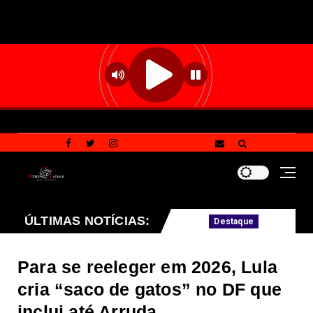
s agências do trabalhador
ÚLTIMAS NOTÍCIAS:
Guto Gomes, pr
Destaque
Para se reeleger em 2026, Lula
cria “saco de gatos” no DF que
inclui até Arruda