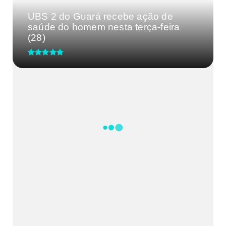
UBS 2 do Guará recebe ação de
saúde do homem nesta terça-feira
(28)
CRM-MG discute segurança de
médicos após caso de agressão
em...
Processo Seletivo IgesDF
Feira da Uva e do Vinho altera o