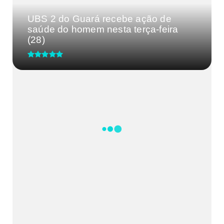
UBS 2 do Guará recebe ação de
saúde do homem nesta terça-feira
(28)
CRM-MG discute segurança de
médicos após caso de agressão
em...
Processo Seletivo IgesDF
Feira da Uva e do Vinho altera o