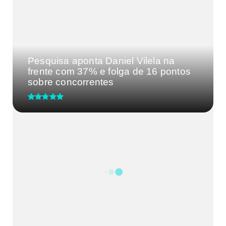
Pesquisa aponta Daniel Vilela na
frente com 37% e folga de 16 pontos
sobre concorrentes
Distrito Federal precisa de uma
liderança forte: Celina Leão...
Agências do trabalhador encerram a
semana com 676 oportunida...