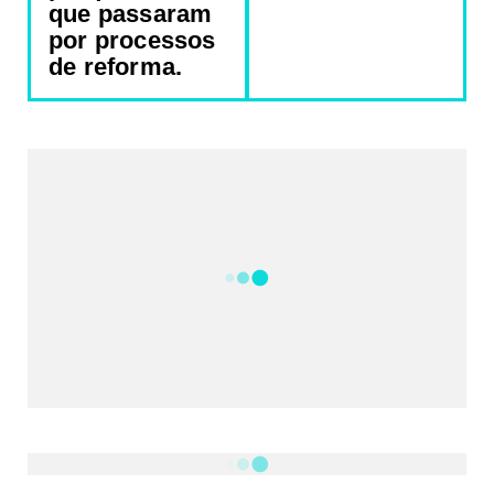
que passaram
por processos
de reforma.
REDES SOCIAIS DO PORTAL
2340
Fans
5212
Followers
521
Followers
Followers