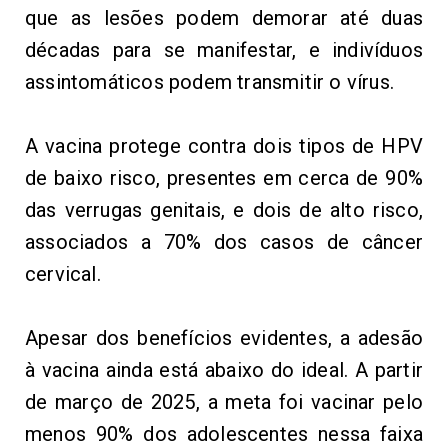
que as 
lesões podem demorar até 
du
as
décadas
 para 
s
e 
manifestar, 
e 
indi
vídu
o
s
as
s
i
nt
o
m
ático
s podem transmitir o vírus
.
A
v
a
cin
a
pro
tege
co
n
tr
a
d
o
is
t
i
pos
de HPV
de baixo risco, presentes
em
c
e
rca
de
90%
das verrugas genitais,
e
dois
de
a
l
t
o
risco,
associados
a
70
% d
o
s ca
s
os de
cânce
r
ce
r
v
ic
al
.
Ap
e
sar
dos
benefícios
evidentes, a adesão
à vacina ainda está abaixo do ideal. A partir
de
m
a
rç
o de
2025,
a
m
et
a
foi v
aci
n
ar
p
e
l
o
m
e
nos
90% d
o
s
a
dol
es
c
ent
e
s
n
e
ss
a
faixa