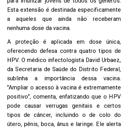
para imunizar jovens 
de todos os gêneros. 
E
sta
ex
tensã
o é 
d
es
t
i
n
a
da
es
p
ecific
a
m
e
nt
e 
a 
aqueles que ainda não receberam 
nenhuma 
dose 
da va
c
i
na
.
A
pr
o
te
ção é 
ap
l
i
c
a
da
 em dose única
,
of
er
e
ce
n
do
d
e
fesa
 contra quatro tipos de 
HPV.
O
 médico infectologista David Urbaez, 
da Secretaria de Saúde 
do 
D
ist
rito
F
e
d
e
r
al
,
s
u
blinh
a a 
importância dessa vacina. 
"Ampliar 
o 
acesso à vacina é extremamente 
positivo", comenta, enfatizando que o 
HPV 
pode
causar 
verrugas genitais e 
certo
s 
tipos de câncer, 
in
c
luind
o
o de 
colo do 
útero, pênis, boca, ânus e laringe. 
Ele
alerta 