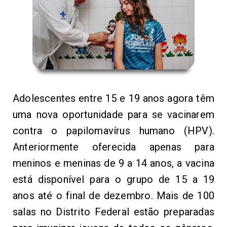
Adolescentes e
ntre
 15 
e
 19 anos 
a
g
or
a 
têm 
uma 
nova 
opo
rtu
n
ida
de
 para
 se vacinar
em
contra 
o pap
i
l
om
a
ví
r
us hu
man
o
(HPV). 
Anteriormente oferecida apenas para 
meninos e meninas de 9 a 14 anos, a vacina 
es
t
á
disponível para 
o 
gru
po
de 15 
a 
19 
ano
s
até o
fi
na
l
de
d
e
ze
m
bro.
Ma
is de 1
0
0
s
a
las
no
Di
st
r
ito
Federal estão
preparadas 