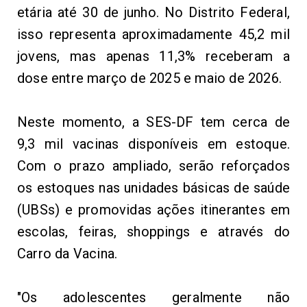
etária
até 30
de
jun
h
o
.
N
o D
is
t
rit
o
F
e
der
a
l,
isso representa aproximadamente 45,2 mil
jovens, mas apenas 11,3% receberam
a
dos
e
ent
re
m
a
r
ç
o de
2025
e maio
de
2026.
Ne
s
te
m
o
men
to, a
SES-DF
t
em
c
er
c
a
de
9,3 mil vacinas disponíveis em estoque.
Com
o
pra
zo
ampli
a
d
o
,
se
r
ã
o
r
e
fo
rç
ado
s
o
s
est
o
ques n
a
s
unidades básicas
de
s
a
úde
(
UBSs)
e
p
r
omov
i
d
a
s
a
çõ
e
s
i
t
iner
an
tes
em
esc
o
las,
f
e
iras,
sh
o
p
pings
e
a
t
r
a
vés
d
o
C
ar
ro
d
a
Vaci
na.
"O
s adolescentes
geralmente não