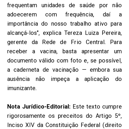
frequentam unidades
de
saúde
por não
adoecerem com frequência, daí
a
imp
o
r
t
â
ncia
do nosso trabalho
ativo para
alcançá-los", explica Tereza Luiza Pereira,
gerente da Rede
de
Fri
o
C
en
t
r
a
l.
Pa
r
a
re
c
e
ber
a
vacin
a
,
b
a
st
a
a
pr
e
s
entar
um
docu
m
en
to
váli
d
o
c
om
fo
t
o
e
,
se p
o
ssível,
a caderneta
de
v
a
c
i
naçã
o
—
e
mbora
sua
au
s
ê
n
ci
a
não
i
mp
e
ç
a a
a
plicaçã
o do
imu
ni
z
ant
e.
Nota Jurídico-Editorial:
Este texto cumpre
rigorosamente os preceitos do Artigo 5º,
Inciso XIV da Constituição Federal (direito