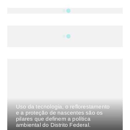
NOTÍCIAS
DF
CULTURA E MÚSICA
FILMES E SÉRIES
GEEK
SHOWS
MAIS VISTAS DA SEMANA
Uso da tecnologia, o reflorestamento
e a proteção de nascentes são os
pilares que definem a política
ambiental do Distrito Federal.