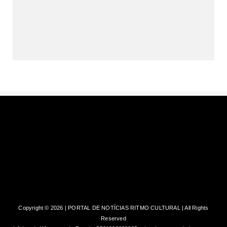
Governo do Distrito Federal (GDF)
conseguiu transformar a si...
Copyright ©
2026 | PORTAL DE NOTÍCIAS RITMO CULTURAL | All Rights
Reserved