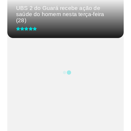
UBS 2 do Guará recebe ação de
saúde do homem nesta terça-feira
(28)
CRM-MG discute segurança de
médicos após caso de agressão
em...
Processo Seletivo IgesDF
Feira da Uva e do Vinho altera o