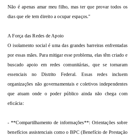
Não é apenas amar meu filho, mas ter que provar todos
os
d
ia
s
q
u
e
e
l
e
t
e
m
di
r
e
i
t
o
a
ocupar espaços."
A Força das Redes
de
Apoio
O isolamento social é 
uma das 
gr
an
des 
b
arr
e
iras
enfrentad
a
s
p
or essas m
ã
es. 
P
a
ra
m
i
tiga
r
ess
e 
p
r
o
bl
e
ma,
elas têm criado e 
buscado 
apoio 
em
r
e
d
e
s 
comunit
á
rias
,
qu
e se torna
ra
m
esse
nciai
s
 no 
Dist
r
it
o 
F
ede
ra
l.
Essas redes incluem 
organizações 
não governamentais e coletivos independentes 
que
 atuam onde o 
po
d
er
público 
ainda 
n
ão
 c
heg
a 
com 
eficácia:  
- **Compartilhamento
de
info
r
m
a
çõe
s
**
: Orientações sobre
benefícios
assistenciais
como o BPC (Benefício de Prestação