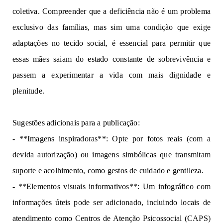
coletiva. 
C
o
mp
r
ee
nde
r que a deficiência não é um problema 
exc
l
us
i
vo d
a
s
famílias, 
mas 
sim 
uma c
ond
i
ção
 que e
x
ige 
ada
p
t
aç
õe
s
no
te
cid
o
social, 
é 
esse
nc
ia
l
 para 
permitir 
que 
essas mães 
sa
i
a
m 
do estado constante 
de 
so
br
e
vivê
n
ci
a e 
passem a 
exp
er
imentar
a vida 
com 
ma
is 
dignidade e 
plenitude.  
Sugestões adicionais
para a publicação:
-
**Imagens inspiradoras**: Opte por fotos 
reais (com 
a 
devida 
autorização) ou 
imag
en
s 
s
i
mbó
l
i
ca
s que transmitam 
su
p
o
rte 
e
 a
c
o
lh
i
m
e
nt
o
,
como
gest
os de 
cuida
d
o 
e gentileza.  
- **Elementos visuais informativos**: Um infográfico com 
informações úteis pode ser adicionado, incluindo locais 
de 
atendimento como Centros de 
Atenção Psicossocial (CAPS) 