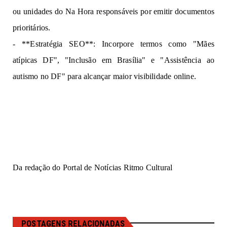
ou unidades do Na Hora 
r
e
s
ponsáv
ei
s por
emitir 
documentos 
priori
tári
os
.
- 
**
Es
tr
a
t
égi
a 
SEO**: Incorpore termos 
como "Mães 
atípicas DF", "Inclusão 
em 
Brasília" e "A
ss
i
stência
 ao 
autismo 
no 
DF"
 para alcançar maior visibilidade online
.
Da redação do Portal de Notícias Ritmo Cultural
POSTAGENS RELACIONADAS