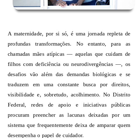
A maternidade, por si só, é uma jornada 
repleta 
de 
p
rofu
n
da
s transformações. No entanto, para as 
chamadas mães atípicas — aquelas que c
u
ida
m de 
filhos com deficiência ou neurodivergências —, 
o
s
des
af
i
os
vão 
a
l
ém d
as de
m
a
ndas
biológicas 
e se 
tra
duzem
em 
uma constante b
usc
a por direitos, 
visibilidade e, 
sobret
u
do, acolhimento. No Distrito 
Federal, redes de apoio e i
ni
c
i
a
tiva
s públicas 
proc
ur
am preencher as lacunas de
ixadas
por 
um 
sistema que 
f
req
u
e
n
te
m
e
nt
e
d
e
ixa
 d
e 
amparar 
quem 
d
esempenh
a 
o
papel de cuidador.