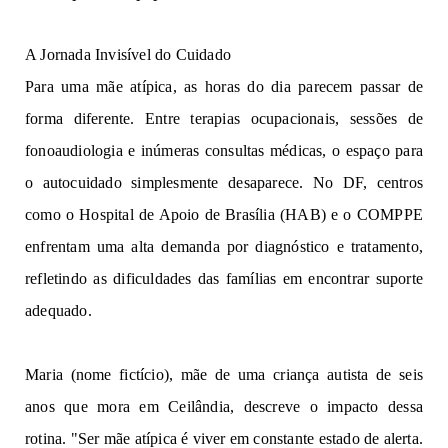
A Jornada 
Invisível do Cuidado 
Para 
uma mãe atípica, 
a
s
ho
r
as d
o 
d
ia 
par
e
ce
m 
pas
sa
r 
de 
forma 
diferente. Entre terapias ocupacionais, 
sessões de 
fonoaudiologia e 
inúmeras 
consultas médicas, o e
s
p
aç
o para 
o autocuidado si
m
pl
es
m
ente
 desaparece
. No DF, centros 
como o Hospital de Apoio de Brasília (HAB) e o COMPPE 
e
n
f
r
e
n
t
a
m
um
a a
lta
d
e
m
an
da
 por diagnóstico e tratamento
, 
r
e
fl
eti
nd
o
a
s
d
i
f
iculdad
e
s das
famílias 
em e
n
con
t
r
a
r
suporte 
adequado.
Maria (nome fictício), mãe
de
um
a
c
r
i
a
n
ça
autist
a
d
e
s
e
i
s
anos que mora em Ceilândia, descreve
o
i
mp
ac
t
o
d
e
s
sa
r
ot
i
na. "Ser
mãe atípica
é
viv
e
r
e
m
cons
t
ant
e e
sta
d
o de a
le
r
ta.