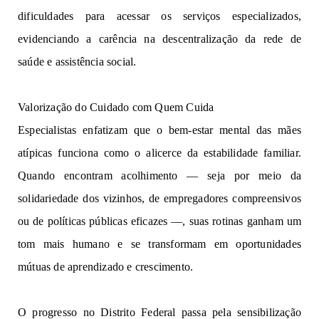
dificuldades para acessar 
o
s s
er
viç
os e
sp
e
ci
a
l
i
z
a
d
o
s
, 
evidenciando a c
arê
nc
ia 
na
 descentralização d
a
r
e
de
 de 
saúde 
e a
ss
i
s
tênci
a 
social.
Valorização do Cuidado com
Quem Cuida
Especialistas enfatizam 
que 
o
bem-
e
star
 mental da
s
 mãe
s
atípica
s
funciona
como 
o 
a
l
i
ce
r
c
e da 
e
st
a
bi
li
d
a
de
familiar. 
Quando 
enc
o
ntram
 acolhimento — seja 
po
r 
m
e
io
d
a 
so
li
d
ari
ed
ad
e
 dos
 vizinhos, de 
e
m
p
reg
a
dor
e
s 
compr
e
ensivos
ou 
de políticas 
púb
lic
as
ef
i
caze
s
 —, s
u
a
s
r
o
t
i
n
a
s
g
an
h
a
m
 um 
t
o
m
mais humano 
e s
e
tr
a
n
s
f
o
r
ma
m 
e
m 
o
po
r
tu
n
i
da
des 
mútuas
 de 
a
pr
en
d
i
zad
o 
e cresci
m
e
n
to.
O
progresso 
no D
istrito
Federal 
passa pela 
s
e
nsib
i
liz
a
ção