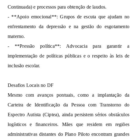
Continuada)
e pr
o
c
e
ss
os
para obtenção
de
laudos.
- **Apoio emocional**: Grupos de 
escuta 
q
ue 
a
j
ud
a
m
n
o 
enfrentamento da 
depressão e 
na
gestão do 
esgotamento 
mat
e
rno
.
- 
**P
r
e
ssã
o
 p
o
líti
ca
**
: 
Adv
o
cacia
 p
a
r
a
gara
n
tir 
a 
implementação 
de 
políticas públicas e o respeito às 
leis de 
inclusão escolar. 
Desafios Locais
no D
F
Me
s
mo c
o
m
avanços pontuais, 
como a impl
a
ntação da 
Carteira de Identificação da Pessoa com Transtorno do 
Espectro Autista (Ciptea), a
ind
a
 p
ers
is
t
e
m 
sé
ri
o
s 
obstáculos 
logísticos 
e financeir
o
s. Mães 
q
u
e 
residem 
em 
r
egiões 
a
dministrativas distantes do Plano Piloto en
co
nt
r
am 
grandes 