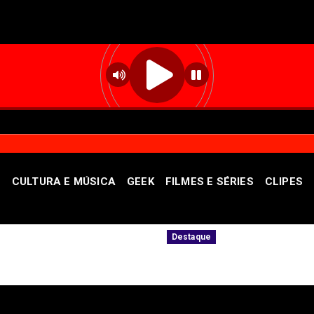
S
CULTURA E MÚSICA
GEEK
FILMES E SÉRIES
CLIPES
omunidade
Governadora Celina Leão apresen
Destaque