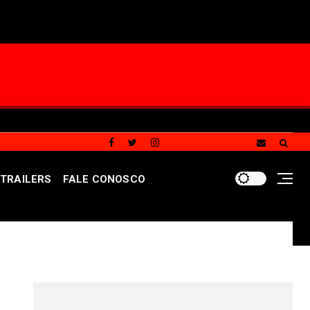
TRAILERS
FALE CONOSCO
tará o balanço das contas públicas do GDF referente ao 
REDES SOCIAIS DO PORTAL