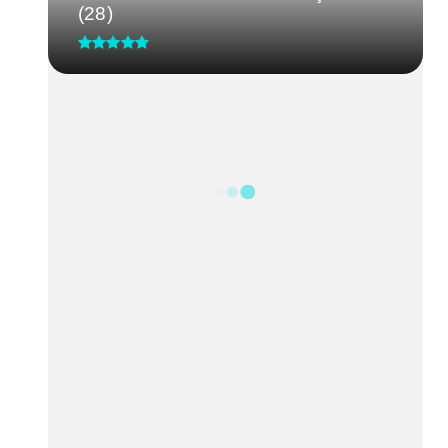
(28)
CRM-MG discute segurança de
médicos após caso de agressão
em...
Processo Seletivo IgesDF
Feira da Uva e do Vinho altera o
trânsito em Planaltina