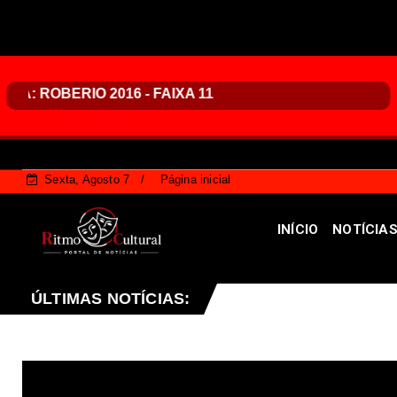
Sexta, Agosto 7
Página inicial
INÍCIO
NOTÍCIA
evistado desta sexta-feira (07), no programa Vozes da C
ÚLTIMAS NOTÍCIAS: