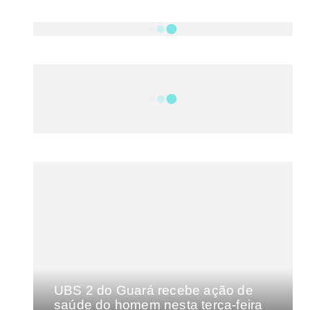
NOTÍCIAS
DF
CULTURA E MÚSICA
FILMES E SÉRIES
GEEK
SHOWS
MAIS VISTAS DA SEMANA
UBS 2 do Guará recebe ação de
saúde do homem nesta terça-feira