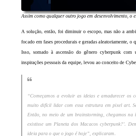
Assim como qualquer outro jogo em desenvolvimento, o e
A solução, então, foi diminuir o escopo, mas não a ambi
focado em fases procedurais e geradas aleatoriamente, o 
Isso, somado à ascensão do gênero cyberpunk com
inspirações pessoais da equipe, levou ao conceito de
Cybe
“Começamos a evoluir as ideias e amadurecer os c
muito difícil lidar com essa estrutura em pixel art
Então, no meio de um brainstorming, chegamos na 
existisse um Planeta dos Macacos cyberpunk?’. De
ideia para o que o jogo é hoje”, explicaram.