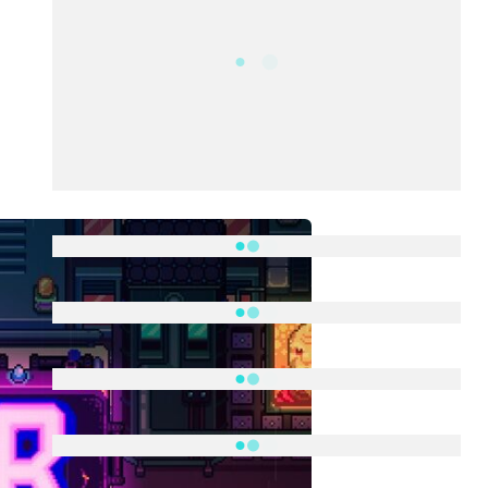
2340
Fans
5212
Followers
521
Followers
Followers