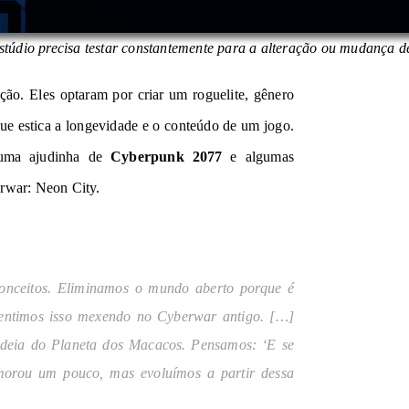
stúdio precisa testar constantemente para a alteração ou mudança 
ção. Eles optaram por criar um roguelite, gênero
que estica a longevidade e o conteúdo de um jogo.
 uma ajudinha de
Cyberpunk 2077
e algumas
rwar: Neon City
.
onceitos. Eliminamos o mundo aberto porque é
. Sentimos isso mexendo no Cyberwar antigo. […]
ideia do Planeta dos Macacos. Pensamos: ‘E se
morou um pouco, mas evoluímos a partir dessa