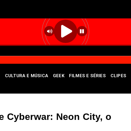
S
CULTURA E MÚSICA
GEEK
FILMES E SÉRIES
CLIPES
 o entrevistado desta sexta-feira (07), no programa Vo
e Cyberwar: Neon City, o