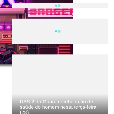
NOTÍCIAS
DF
CULTURA E MÚSICA
FILMES E SÉRIES
GEEK
SHOWS
MAIS VISTAS DA SEMANA
UBS 2 do Guará recebe ação de
saúde do homem nesta terça-feira
(28)