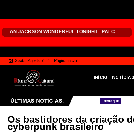
Sexta, Agosto 7
Página inicial
INÍCIO
NOTÍCIA
ÚLTIMAS NOTÍCIAS:
Guto Gomes, presidente do IBRAM-DF, será
Destaque
Os bastidores da criação d
cyberpunk brasileiro