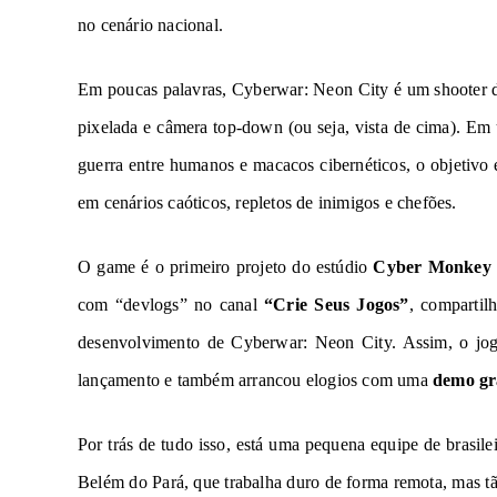
no cenário nacional.
Em poucas palavras,
Cyberwar: Neon City
é um shooter d
pixelada e câmera top-down (ou seja, vista de cima). Em 
guerra entre humanos e macacos cibernéticos, o objetivo
em cenários caóticos, repletos de inimigos e chefões.
O game é o primeiro projeto do estúdio
Cyber Monkey 
com “devlogs” no canal
“Crie Seus Jogos”
, compartil
desenvolvimento de
Cyberwar: Neon City
. Assim, o j
lançamento e também arrancou elogios com uma
demo gr
Por trás de tudo isso, está uma pequena equipe de brasile
Belém do Pará, que trabalha duro de forma remota, mas t