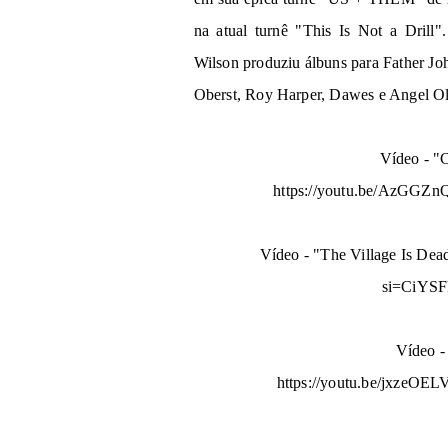
na atual turnê "This Is Not a Drill
Wilson produziu álbuns para Father Joh
Oberst, Roy Harper, Dawes e Angel Ols
Vídeo - "C
https://youtu.be/AzGGZn
Vídeo - "The Village Is De
si=CiYS
Vídeo -
https://youtu.be/jxzeOEL