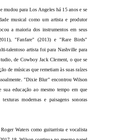
 se mudou para Los Angeles há 15 anos e se
dade musical como um artista e produtor
tocou a maioria dos instrumentos em seus
(2011), "Fanfare" (2013) e "Rare Birds"
i-talentoso artista foi para Nashville para
tudio, de Cowboy Jack Clement, o que se
ção de músicas que remetiam às suas raízes
essoalmente. "Dixie Blur" encontrou Wilson
 de sua educação ao mesmo tempo em que
 texturas modernas e paisagens sonoras
Roger Waters como guitarrista e vocalista
2017-18, Wilson continua no mesmo papel