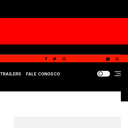
TRAILERS
FALE CONOSCO
 especializado a crianças e adolescentes vítimas de viol
REDES SOCIAIS DO PORTAL