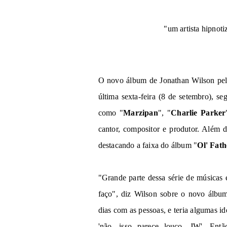
"um artista hipnoti
O novo álbum de Jonathan Wilson p
última sexta-feira (8 de setembro), se
como "
Marzipan
", "
Charlie Parker
cantor, compositor e produtor. Além 
destacando a faixa do álbum "
Ol' Fat
"Grande parte dessa série de músicas
faço", diz Wilson sobre o novo álbum
dias com as pessoas, e teria algumas id
'não, isso parece louco, JW'. En