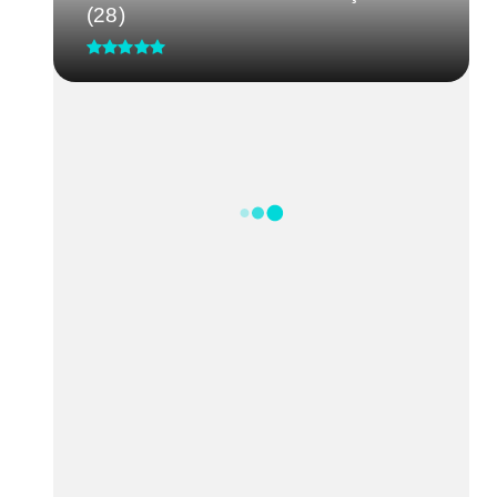
(28)
CRM-MG discute segurança de
médicos após caso de agressão
em...
Processo Seletivo IgesDF
Feira da Uva e do Vinho altera o
trânsito em Planaltina