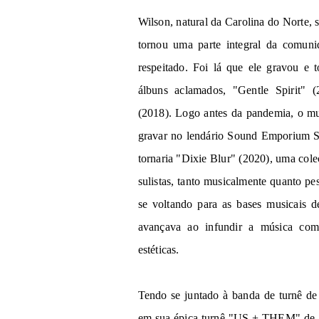
Wilson, natural da Carolina do Norte,
tornou uma parte integral da comuni
respeitado. Foi lá que ele gravou e 
álbuns aclamados, "Gentle Spirit" 
(2018). Logo antes da pandemia, o mult
gravar no lendário Sound Emporium S
tornaria "Dixie Blur" (2020), uma cole
sulistas, tanto musicalmente quanto p
se voltando para as bases musicais
avançava ao infundir a música com
estéticas.
Tendo se juntado à banda de turnê de 
em sua épica turnê "US + THEM" de 