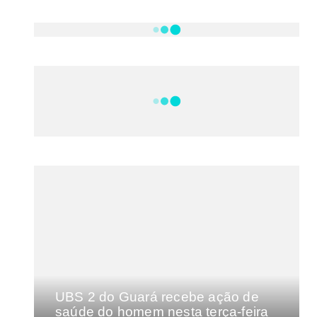
NOTÍCIAS
DF
CULTURA E MÚSICA
FILMES E SÉRIES
GEEK
SHOWS
MAIS VISTAS DA SEMANA
UBS 2 do Guará recebe ação de
saúde do homem nesta terça-feira