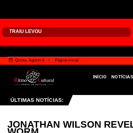
Quinta, Agosto 6
Página inicial
INÍCIO
NOTÍCIA
 que endurece penalidades para vandalismo contra patrim
ÚLTIMAS NOTÍCIAS:
JONATHAN WILSON REVE
WORM