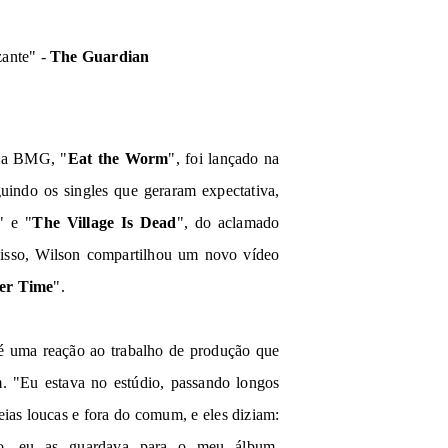
zante" -
The Guardian
ela BMG, "
Eat the Worm
", foi lançado na
guindo os singles que geraram expectativa,
" e "
The Village Is Dead
", do aclamado
disso, Wilson compartilhou um novo vídeo
her Time
".
 é uma reação ao trabalho de produção que
. "Eu estava no estúdio, passando longos
eias loucas e fora do comum, e eles diziam:
tão, eu as guardava para o meu álbum.