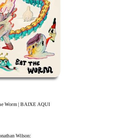
the Worm
|
BAIXE AQUI
onathan Wilson: