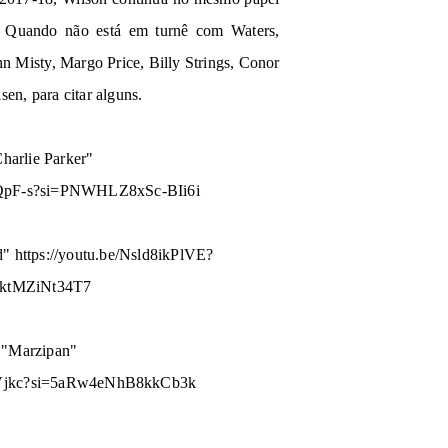
". Quando não está em turnê com Waters,
n Misty, Margo Price, Billy Strings, Conor
en, para citar alguns.
harlie Parker"
QpF-s?
si=PNWHLZ8xSc-BIi6i
ad"
https://youtu.be/Nsld8ikPlVE?
FktMZiNt34T7
 "Marzipan"
Vjkc?
si=5aRw4eNhB8kkCb3k