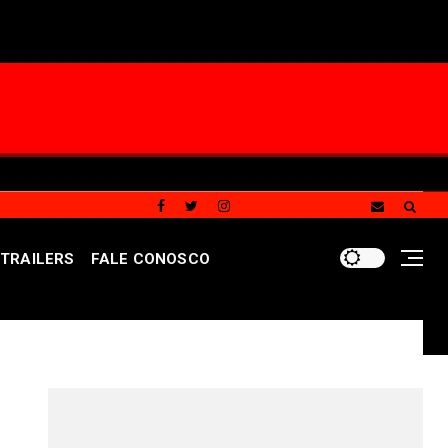
TRAILERS
FALE CONOSCO
ento menos invasivo para obstruções nas artérias do cor
REDES SOCIAIS DO PORTAL