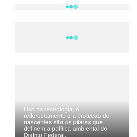
NOTÍCIAS
DF
CULTURA E MÚSICA
FILMES E SÉRIES
GEEK
SHOWS
MAIS VISTAS DA SEMANA
Uso da tecnologia, o
reflorestamento e a proteção de
nascentes são os pilares que
definem a política ambiental do
Distrito Federal.