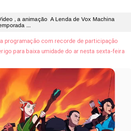
Video , a animação A Lenda de Vox Machina
emporada ...
ra programação com recorde de participação
perigo para baixa umidade do ar nesta sexta-feira