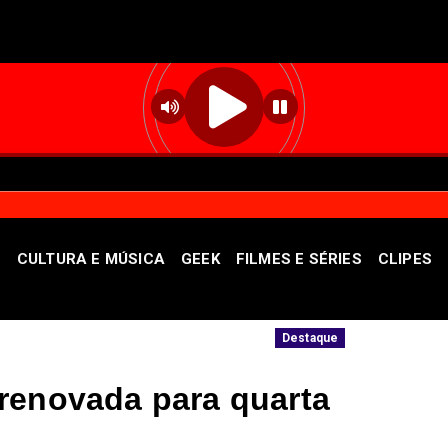
S
CULTURA E MÚSICA
GEEK
FILMES E SÉRIES
CLIPES
 sexta-feira (7)
Ampliada oferta de tratam
Destaque
renovada para quarta