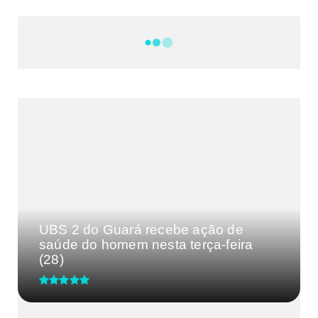
NOTÍCIAS
DF
CULTURA E MÚSICA
FILMES E SÉRIES
GEEK
SHOWS
MAIS VISTAS DA SEMANA
UBS 2 do Guará recebe ação de
saúde do homem nesta terça-feira
(28)