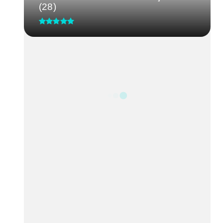
(28)
CRM-MG discute segurança de
médicos após caso de agressão
em...
Processo Seletivo IgesDF
Feira da Uva e do Vinho altera o
trânsito em Planaltina