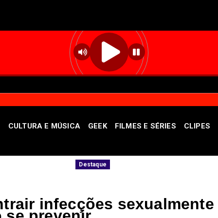
S
CULTURA E MÚSICA
GEEK
FILMES E SÉRIES
CLIPES
Governadora Celina Leão apresentará o bala
Destaque
ntrair infecções sexualmente
 se prevenir