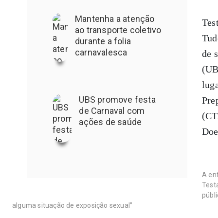
Mantenha a atenção
Tes
ao transporte coletivo
Tud
durante a folia
carnavalesca
de 
(UB
lug
UBS promove festa
Pre
de Carnaval com
(CT
ações de saúde
Doe
A en
Test
públ
alguma situação de exposição sexual”