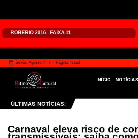
Sexta, Agosto 7
Página inicial
INÍCIO
NOTÍCIA
sta sexta-feira (07), no programa Vozes da Comunidade
ÚLTIMAS NOTÍCIAS:
Carnaval eleva risco de co
transmissíveis; saiba como