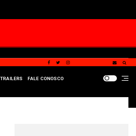
TRAILERS
FALE CONOSCO
nço das contas públicas do GDF referente ao primeiro se
REDES SOCIAIS DO PORTAL