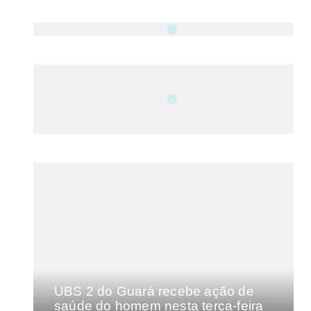
NOTÍCIAS
DF
CULTURA E MÚSICA
FILMES E SÉRIES
GEEK
SHOWS
MAIS VISTAS DA SEMANA
UBS 2 do Guará recebe ação de
saúde do homem nesta terça-feira