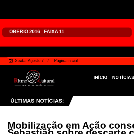
Sexta, Agosto 7
Página inicial
INÍCIO
NOTÍCIA
CLDF projeto que endurece penalidades para vandalismo 
ÚLTIMAS NOTÍCIAS:
Mobilização em Ação cons
Sebastião sobre descarte c