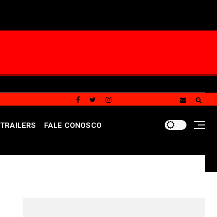
TRAILERS
FALE CONOSCO
e atendimento especializado a crianças e adolescentes ví
REDES SOCIAIS DO PORTAL