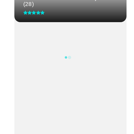
(28)
CRM-MG discute segurança de
médicos após caso de agressão
em...
Processo Seletivo IgesDF
Feira da Uva e do Vinho altera o
trânsito em Planaltina