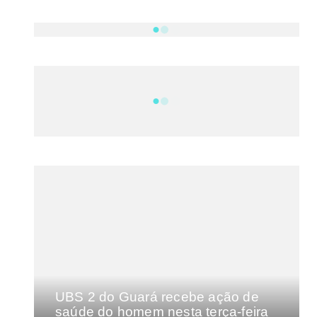
NOTÍCIAS
DF
CULTURA E MÚSICA
FILMES E SÉRIES
GEEK
SHOWS
MAIS VISTAS DA SEMANA
UBS 2 do Guará recebe ação de
saúde do homem nesta terça-feira