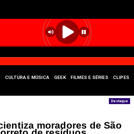
S
CULTURA E MÚSICA
GEEK
FILMES E SÉRIES
CLIPES
contra patrimônio público
Unidade oferec
Destaque
cientiza moradores de São
orreto de resíduos