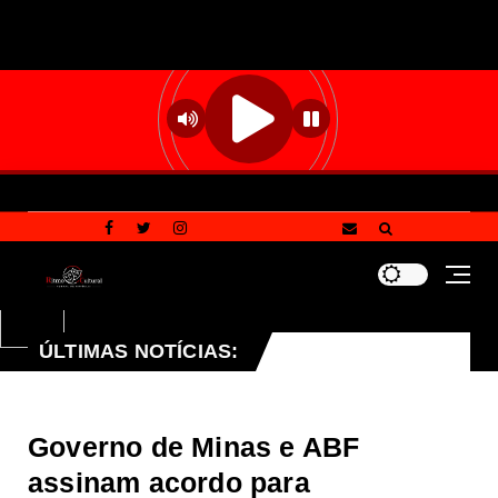
ÚLTIMAS NOTÍCIAS:
Campanha Multivacinação 2026: confira as principai
que
Governo de Minas e ABF
assinam acordo para