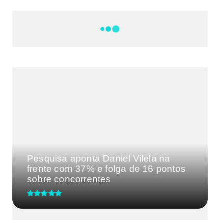
NOTÍCIAS
DF
CULTURA E MÚSICA
FILMES E SÉRIES
GEEK
SHOWS
MAIS VISTAS DA SEMANA
Pesquisa aponta Daniel Vilela na
frente com 37% e folga de 16 pontos
sobre concorrentes