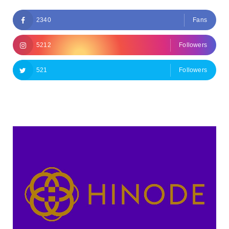
2340
Fans
5212
Followers
521
Followers
Followers