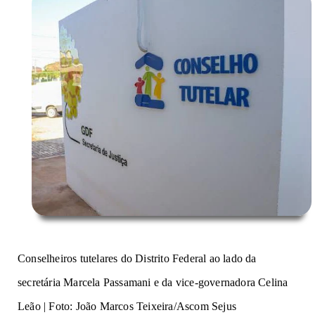
Conselheiros tutelares do Distrito Federal
a
o
l
a
do
da
secretária Marcela Passamani e
d
a vice-governadora Celina
Leão | Foto: João Marcos Teixeira/Ascom Sejus