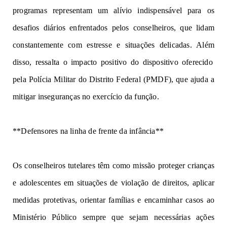
programas
repre
se
n
t
a
m
u
m
alívi
o
i
n
d
is
pen
s
á
vel
p
a
ra
o
s
desa
f
io
s
diá
r
i
o
s
e
n
f
r
e
ntados
pelos conselheiros, que lidam
constantemente com estresse
e s
itu
a
ç
õ
e
s
d
el
i
cadas
.
A
l
ém
d
i
s
s
o
,
r
ess
a
lt
a o
impacto positivo do
dispositivo
ofereci
d
o
pela
Polícia Militar do Distrito Federal (PMDF)
,
q
ue
a
j
uda
a
m
i
t
ig
ar
inseguranças no exercício da função.
**Defensores na linha
de
fr
ent
e
d
a
i
nfân
c
ia
**
O
s
c
o
nse
lhe
i
r
os
tutelares têm como missão proteger crianças
e
ad
o
les
c
entes
e
m
situações de
vi
o
la
çã
o
d
e
direitos, aplicar
medidas protetivas, orientar famílias
e e
n
c
am
i
nh
ar
c
a
so
s
a
o
M
in
isté
rio
Públ
i
co
sempre
que
s
e
jam
neces
s
ár
i
as
a
çõ
e
s