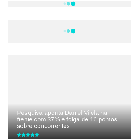
NOTÍCIAS
DF
CULTURA E MÚSICA
FILMES E SÉRIES
GEEK
SHOWS
MAIS VISTAS DA SEMANA
Pesquisa aponta Daniel Vilela na
frente com 37% e folga de 16 pontos
sobre concorrentes