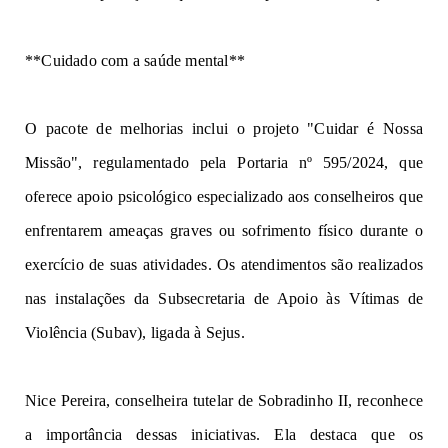
**Cuid
ad
o
com
a
saúde mental
**
O
pacote de
mel
h
or
ias
inclui o projeto
"
Cuidar é Nossa
Missão
"
,
reg
u
l
amenta
do pela Portaria nº 595/2024, que
oferece a
po
io psicológico especializado aos conselheiros que
en
fre
n
ta
r
em
a
m
ea
ça
s
gr
a
v
e
s
ou so
f
r
i
ment
o
f
ísic
o
durante
o
exercício d
e
s
u
as
atividades.
Os atendimentos são realizados
na
s
in
s
talaçõ
e
s
da Subsecretaria de Apoio às Vítimas de
Violência (Subav),
l
ig
a
da
à
Sejus.
Nice Pereira,
conselheira tutelar de Sobradinho II,
re
c
onh
e
ce
a
i
mpo
r
tânci
a
d
e
s
sas
iniciativas
.
E
la d
esta
c
a
q
u
e
os