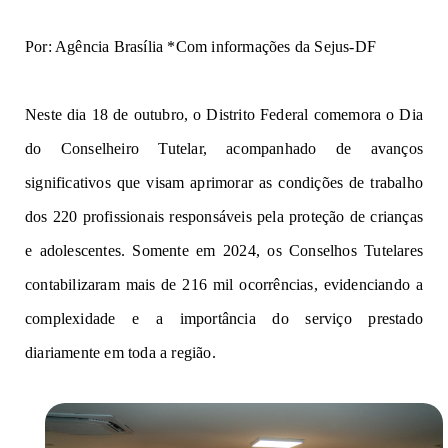
Por: Agência Brasília *Com informações da Sejus-DF
N
e
s
t
e
d
i
a
18
d
e
o
ut
ubr
o
,
o Distrito Federal
c
om
e
mo
r
a
o Di
a
do
Co
ns
e
lheir
o
Tutelar, acompanhado
de avanços
s
i
gnifi
c
at
i
vo
s
que
vis
a
m
aprimorar
as condições de trabalho
dos 220 profissionais
r
e
spo
n
sáv
e
i
s
pel
a
proteção
de crianças
e adolescentes.
S
o
m
ente
em
2024, os Conselhos Tutelares
con
ta
b
iliz
a
ra
m mais de 216 mil ocorrências, e
vi
de
n
ci
ando a
co
m
pl
e
xi
dade
e
a
i
mpor
t
â
n
c
ia
do serviço prestado
diariamente em tod
a
a
re
gião
.