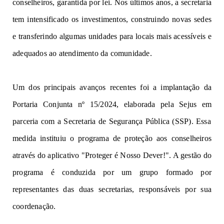
conselheiros,
g
ara
nti
da por lei. Nos últimos anos, a s
ecre
ta
ria
t
em in
ten
s
i
f
i
cad
o
os
i
nv
e
st
i
ment
o
s
,
c
o
n
stru
i
n
do novas sedes
e
t
ran
sf
e
ri
n
d
o algu
m
a
s u
n
i
d
a
d
es para locais mais a
c
es
síveis
e
a
d
e
quado
s
ao
at
e
nd
i
m
ento
d
a
comunidade.
Um dos
principais a
van
ç
o
s
r
e
c
en
t
es
foi
a
implantação da
Portaria Conjunta nº 15/2024, e
l
a
b
or
a
da
pela Sejus e
m
pa
rceria
com a
Secretaria de Segurança Pública (SSP)
.
Ess
a
me
d
i
da
instituiu
o programa de proteção aos conselheiros
at
r
avés
do aplicativo
"
Proteger é Nosso Dever!
"
. A gestão
do
programa
é co
nduz
i
d
a
po
r
um
g
r
u
po
f
orm
a
do
por
representantes
das
d
ua
s
se
cr
et
a
ria
s
,
r
esp
o
nsáv
e
is por
sua
coordenação.