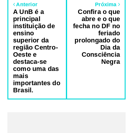
Anterior
Próxima
A UnB é a
Confira o que
principal
abre e o que
instituição de
fecha no DF no
ensino
feriado
superior da
prolongado do
região Centro-
Dia da
Oeste e
Consciência
destaca-se
Negra
como uma das
mais
importantes do
Brasil.
REDES SOCIAIS DO PORTAL
2340
Fans