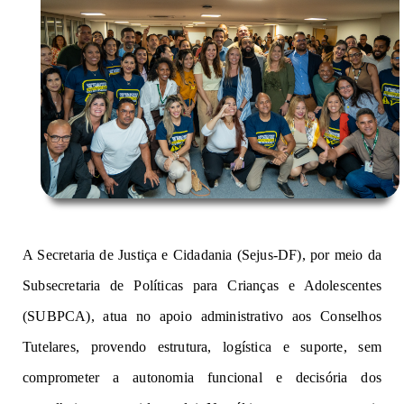
A
Secretaria de Justiça e Cidadania (Sejus-DF), por meio da
Subsecretaria de Políticas para Crianças e Adolescentes
(SUBPCA), at
ua
no
apoio
administrativo
a
os Conselhos
Tutelares
,
pro
v
endo estrutura, logística e suporte
,
sem
comp
r
o
m
e
te
r a autonomia funcional e decisória dos