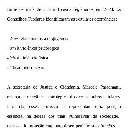
Entre os
mais de 216 mil c
as
o
s
r
eg
is
t
r
ado
s em 2024, os
Conselhos Tutelares identificaram
as seguintes ocorrências:
-
20%
r
el
a
c
i
o
na
d
o
s
à
negligência
-
3%
à
violência psicológica
-
2%
à
violência física
-
1%
ao
abuso sexual
A
secretária de Justiça e Cidadania, Marcela Passamani,
r
e
fo
rç
a
a
r
ele
vân
ci
a
es
t
rat
égic
a
dos conselheiros tutelares
.
Para ela, esses profissionais
representam uma
p
os
i
ção
e
ss
encial na
defe
sa dos mais vulneráveis
da
s
o
ci
ed
a
de,
me
re
ce
n
do proteção e
nqua
nto
desem
p
e
n
h
am suas funções
.