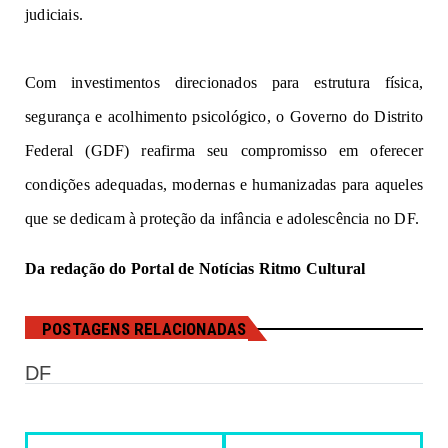
ju
d
i
ciai
s
.
Co
m
inv
es
t
im
e
n
to
s
d
ir
e
cio
n
ad
os
p
a
ra
es
trutur
a
fís
ica
,
s
egu
ra
n
ç
a e a
c
ol
him
ent
o
psicológico, o Governo do Distrito
Federal (GDF) reafirma seu compromisso
em o
f
e
rec
e
r
c
o
nd
iç
õe
s
a
de
q
ua
d
as, m
o
der
n
as e
hum
a
n
i
z
a
d
as
p
a
ra
a
q
ueles
que
s
e d
ed
i
c
am
à pr
o
teção
d
a
i
n
fâ
ncia e a
d
ole
scê
n
ci
a
n
o
D
F.
Da redação do Portal de Notícias Ritmo Cultural
POSTAGENS RELACIONADAS
DF