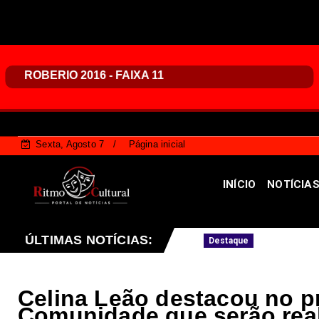
Sexta, Agosto 7
Página inicial
INÍCIO
NOTÍCIA
São João do Cerrado
ÚLTIMAS NOTÍCIAS:
Feira da Uva e do Vinho
Destaque
Celina Leão destacou no 
Comunidade que serão real