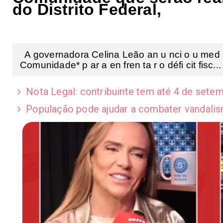
do Distrito Federal,
A governadora Celina Leão an u nci o u med i
Comunidade* p ar a en fren ta r o défi cit fisc...
Nota Legal: contribuinte tem até 4 de setem
População pode ajudar a combater vandalis