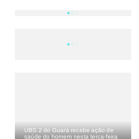
NOTÍCIAS
DF
CULTURA E MÚSICA
FILMES E SÉRIES
GEEK
SHOWS
o 
MAIS VISTAS DA SEMANA
s como 
O 
 
UBS 2 do Guará recebe ação de
saúde do homem nesta terça-feira