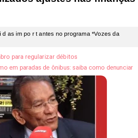
 d as im po r t antes no programa *Vozes da
bro para regularizar débitos
mo em paradas de ônibus: saiba como denunciar