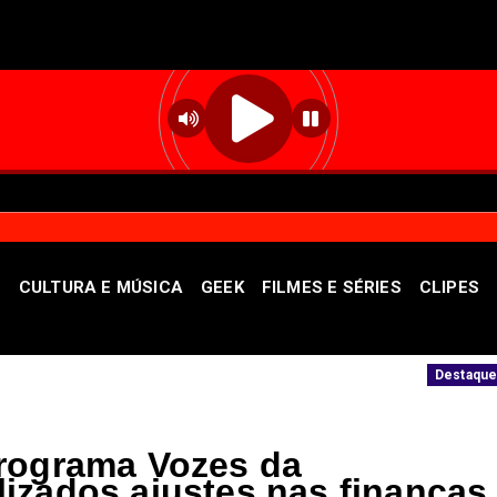
S
CULTURA E MÚSICA
GEEK
FILMES E SÉRIES
CLIPES
 altera o trânsito em Planaltina
Operação 
Destaque
programa Vozes da
izados ajustes nas finanças