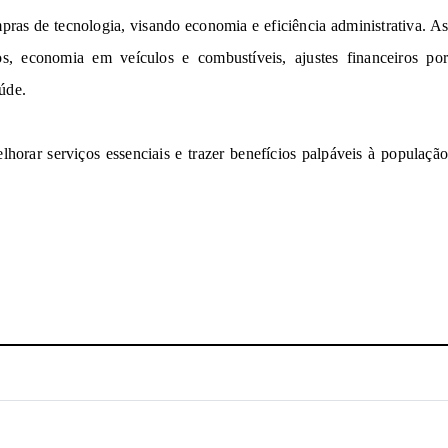
ompras
de
t
e
cnolog
i
a,
visando economia
e e
f
i
c
iênci
a
a
dministrativa. A
os
,
economia
em
veí
c
ul
os e
combustíveis, ajustes financeiros por
aúde.
elhorar
serviços e
ss
e
nc
i
a
is e
t
raz
e
r
b
e
ne
fíc
i
o
s p
a
l
páv
e
i
s
à população