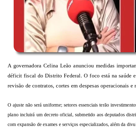
A governadora Celina Leão 
an
u
nci
o
u
med
i
d
as 
im
po
r
t
a
défi
cit
fisc
al 
d
o
D
i
st
r
i
t
o
Fede
ra
l
.
O foc
o está 
na
 s
aúde
 e
revi
s
ão
de contratos, cortes em despesas operacionais 
e 
O
 a
ju
st
e não 
s
e
rá
u
n
i
for
m
e
;
s
et
o
r
es 
essenc
i
a
i
s
t
erão 
i
nve
s
tim
e
nt
o
pla
n
o
in
clui
r
á
 um 
dec
r
et
o 
of
i
c
ial,
 su
bm
et
id
o 
a
o
s 
d
e
put
a
dos
di
s
tr
com expansão 
de e
x
a
me
s e 
se
rv
i
ços
e
spec
ia
li
z
a
d
o
s
,
 a
lém
da
div
u