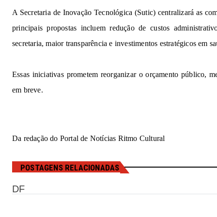
A Secretaria
de
Inov
a
ção
Tecnológica (Sutic) centralizará as c
principais propostas incluem
redução de
cu
s
to
s
a
dmini
s
t
ra
t
i
v
secretaria, maior transparência e investimentos estratégicos em s
Essas iniciativas prometem reorganizar o orçamento público, m
em
b
r
e
v
e.
Da redação do Portal de Notícias Ritmo Cultural
POSTAGENS RELACIONADAS
DF