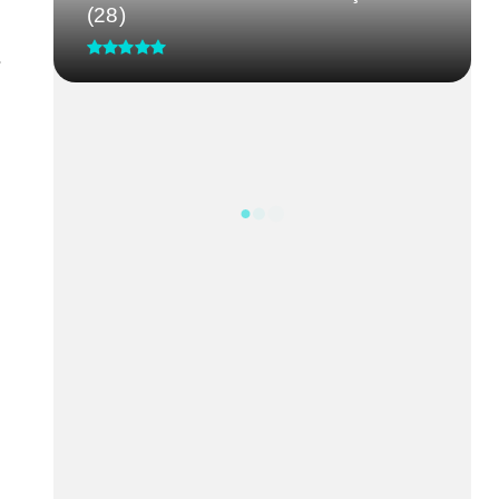
(28)
s
CRM-MG discute segurança de
médicos após caso de agressão
em...
Processo Seletivo IgesDF
Feira da Uva e do Vinho altera o
trânsito em Planaltina