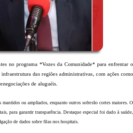
ntes no programa *Vozes da Comunidade* 
p
ar
a 
en
fren
ta
r
 
i
nf
r
a
e
s
t
rutur
a 
d
a
s re
giõ
e
s 
a
d
m
in
ist
ra
tiva
s
,
c
o
m 
a
çõe
r
e
ne
goci
a
çõe
s 
d
e
 alu
g
ué
is
.
s
 m
a
ntidos
o
u
 a
m
p
l
ia
d
os
, en
q
ua
nto
 o
ut
r
os sof
r
erão
c
orte
s 
m
a
i
ore
s
.
ita
is
, 
p
a
ra
gara
nt
i
r
tr
a
n
sp
a
r
ê
ncia
.
Dest
a
que 
e
sp
e
c
ial f
o
i dado
à saúde,
l
g
ação de 
d
ad
o
s 
sob
r
e
fil
as 
nos hospitais.