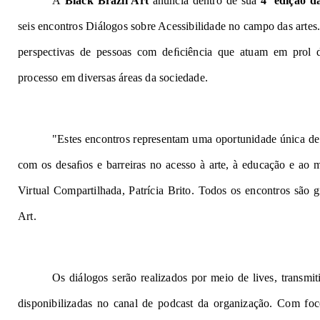
A
Black Brazil Art
anuncia dentro de sua
4ª edição d
seis encontros Diálogos sobre Acessibilidade no campo das artes. 
perspectivas de pessoas com deﬁciência que atuam em prol da
processo em diversas áreas da sociedade.
"Estes encontros representam uma oportunidade única de 
com os desaﬁos e barreiras no acesso à arte, à educação e ao m
Virtual Compartilhada, Patrícia Brito. Todos os encontros são g
Art.
Os diálogos
serão
realizados por meio de lives, transmit
disponibilizadas no canal de podcast da organização. Com foco