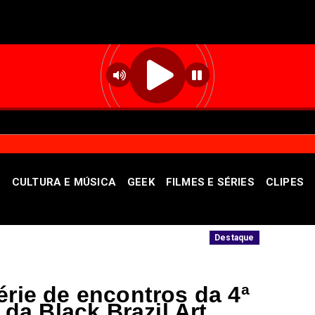
S
CULTURA E MÚSICA
GEEK
FILMES E SÉRIES
CLIPES
a e do Vinho
STF autoriza buscas em nov
Destaque
érie de encontros da 4ª
 da Black Brazil Art