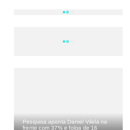
NOTÍCIAS
DF
CULTURA E MÚSICA
FILMES E SÉRIES
GEEK
SHOWS
MAIS VISTAS DA SEMANA
Pesquisa aponta Daniel Vilela na
frente com 37% e folga de 16