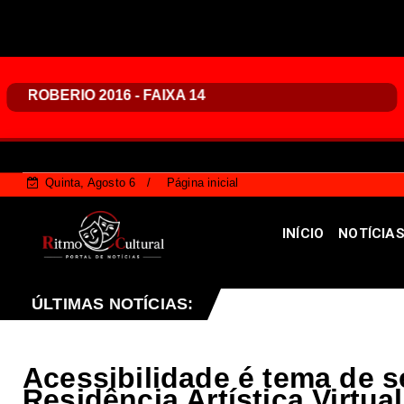
Quinta, Agosto 6
Página inicial
INÍCIO
NOTÍCIA
tina terá reforço de ônibus para a 6ª Feira Nacional da Uv
ÚLTIMAS NOTÍCIAS:
Acessibilidade é tema de s
Residência Artística Virtual