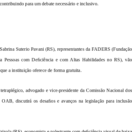
contribuindo para um debate necessário e inclusivo.
e Sabrina Suterio Pavani (RS), representantes da FADERS (Fundação 
ara Pessoas com Deﬁciência e com Altas Habilidades no RS), vão 
 que a instituição oferece de forma gratuita.
 tetraplégico, advogado e vice-presidente da Comissão Nacional dos 
OAB, discutirá os desaﬁos e avanços na legislação para inclusão 
rizola (RS), economista e palestrante com deﬁciência visual de baixa 