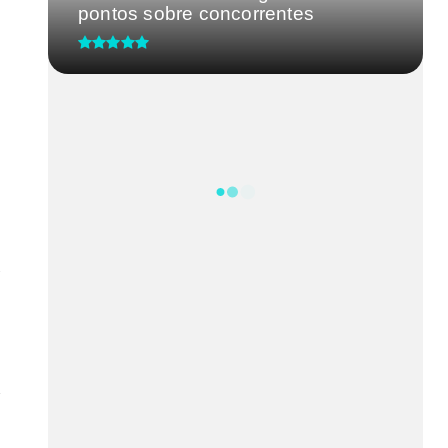
pontos sobre concorrentes
UBS 2 do Guará recebe ação de
saúde do homem nesta terça-
fei...
CRM-MG discute segurança de
médicos após caso de agressão
em...
Processo Seletivo IgesDF