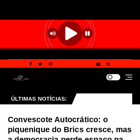
ta laranja de perigo para baixa umidade do ar nesta sexta-f
ÚLTIMAS NOTÍCIAS:
Convescote Autocrático: o
piquenique do Brics cresce, mas
a democracia perde espaço na