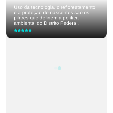
Uso da tecnologia, o reflorestamento
e a proteção de nascentes são os
pilares que definem a política
ambiental do Distrito Federal.
UBS 2 do Guará recebe ação de
saúde do homem nesta terça-fei...
CRM-MG discute segurança de
médicos após caso de agressão
em...